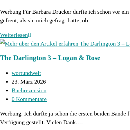
Kommentare:
Werbung Für Barbara Drucker durfte ich schon vor ein 
gefreut, als sie mich gefragt hatte, ob…
Der
Weiterlesen
Marchese
3
The Darlington 3 – Logan & Rose
–
Der
Beitrags-
wortundwelt
Zorn
Autor:
Beitrag
23. März 2026
der
veröffentlicht:
Beitrags-
Buchrezension
Schlange
Kategorie:
Beitrags-
0 Kommentare
Kommentare:
Werbung. Ich durfte ja schon die ersten beiden Bände 
Verfügung gestellt. Vielen Dank.…