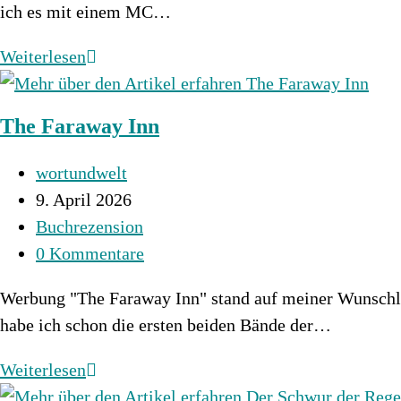
ich es mit einem MC…
Painkiller
Weiterlesen
–
Ihr
The Faraway Inn
Herz
ist
Beitrags-
wortundwelt
sein
Autor:
Beitrag
9. April 2026
Untergang
veröffentlicht:
Beitrags-
Buchrezension
Kategorie:
Beitrags-
0 Kommentare
Kommentare:
Werbung "The Faraway Inn" stand auf meiner Wunschlis
habe ich schon die ersten beiden Bände der…
The
Weiterlesen
Faraway