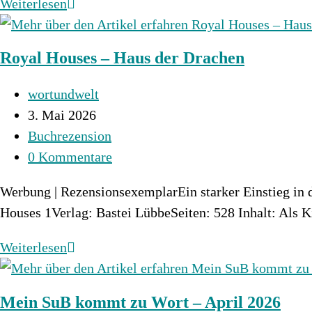
Blood
Weiterlesen
&
Silver
Royal Houses – Haus der Drachen
–
Ruf
Beitrags-
wortundwelt
des
Autor:
Beitrag
3. Mai 2026
Silberfuches
veröffentlicht:
Beitrags-
Buchrezension
Kategorie:
Beitrags-
0 Kommentare
Kommentare:
Werbung | RezensionsexemplarEin starker Einstieg in d
Houses 1Verlag: Bastei LübbeSeiten: 528 Inhalt: Als
Royal
Weiterlesen
Houses
–
Mein SuB kommt zu Wort – April 2026
Haus