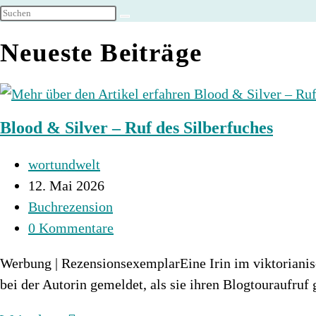
umschalten
Neueste Beiträge
Blood & Silver – Ruf des Silberfuches
Beitrags-
wortundwelt
Autor:
Beitrag
12. Mai 2026
veröffentlicht:
Beitrags-
Buchrezension
Kategorie:
Beitrags-
0 Kommentare
Kommentare:
Werbung | RezensionsexemplarEine Irin im viktorianisc
bei der Autorin gemeldet, als sie ihren Blogtouraufruf 