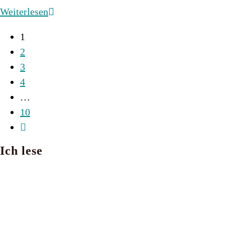
The
Weiterlesen
Darlington
1
3
2
–
3
Logan
4
&
…
Rose
10
Zur
nächsten
Ich lese
Seite