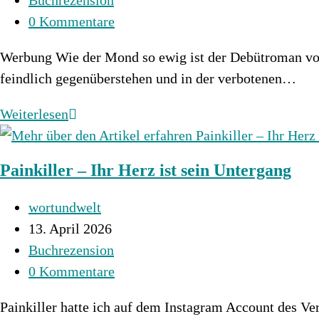
Buchrezension
2026
Kategorie:
Beitrags-
0 Kommentare
Kommentare:
Werbung Wie der Mond so ewig ist der Debütroman vo
feindlich gegenüberstehen und in der verbotenen…
Wie
Weiterlesen
der
Mond
Painkiller – Ihr Herz ist sein Untergang
so
ewig
Beitrags-
wortundwelt
Autor:
Beitrag
13. April 2026
veröffentlicht:
Beitrags-
Buchrezension
Kategorie:
Beitrags-
0 Kommentare
Kommentare:
Painkiller hatte ich auf dem Instagram Account des Ve