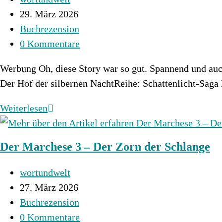
1
Autor:
Beitrag
29. März 2026
–
veröffentlicht:
Beitrags-
Buchrezension
Das
Kategorie:
Beitrags-
0 Kommentare
Angebot
Kommentare:
des
Werbung Oh, diese Story war so gut. Spannend und auch
Earls
Der Hof der silbernen NachtReihe: Schattenlicht-Sag
Der
Weiterlesen
Hof
der
Der Marchese 3 – Der Zorn der Schlange
silbernen
Nacht
Beitrags-
wortundwelt
Autor:
Beitrag
27. März 2026
veröffentlicht:
Beitrags-
Buchrezension
Kategorie:
Beitrags-
0 Kommentare