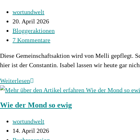
der
Beitrags-
wortundwelt
Drachen
Autor:
Beitrag
20. April 2026
veröffentlicht:
Beitrags-
Bloggeraktionen
Kategorie:
Beitrags-
7 Kommentare
Kommentare:
Diese Gemeinschaftsaktion wird von Melli gepflegt. Sc
hier ist der Constantin. Isabel lassen wir heute gar nic
Mein
Weiterlesen
SuB
kommt
Wie der Mond so ewig
zu
Wort
Beitrags-
wortundwelt
–
Autor:
Beitrag
14. April 2026
April
veröffentlicht:
Beitrags-