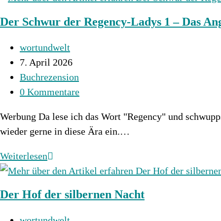
Inn
Der Schwur der Regency-Ladys 1 – Das Ang
Beitrags-
wortundwelt
Autor:
Beitrag
7. April 2026
veröffentlicht:
Beitrags-
Buchrezension
Kategorie:
Beitrags-
0 Kommentare
Kommentare:
Werbung Da lese ich das Wort "Regency" und schwupps b
wieder gerne in diese Ära ein.…
Der
Weiterlesen
Schwur
der
Der Hof der silbernen Nacht
Regency-
Ladys
Beitrags-
wortundwelt