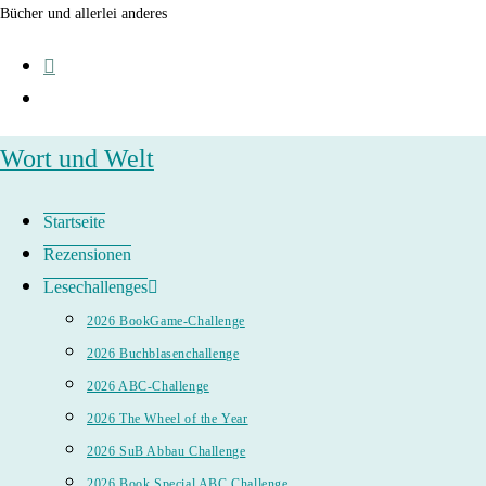
Zum
Bücher und allerlei anderes
Inhalt
springen
Wort und Welt
Startseite
Rezensionen
Lesechallenges
2026 BookGame-Challenge
2026 Buchblasenchallenge
2026 ABC-Challenge
2026 The Wheel of the Year
2026 SuB Abbau Challenge
2026 Book Special ABC Challenge