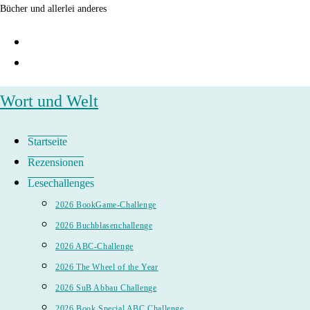
Zum
Bücher und allerlei anderes
Inhalt
springen
Wort und Welt
Startseite
Rezensionen
Lesechallenges
2026 BookGame-Challenge
2026 Buchblasenchallenge
2026 ABC-Challenge
2026 The Wheel of the Year
2026 SuB Abbau Challenge
2026 Book Special ABC Challenge