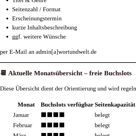
Titel & Genre
Seitenzahl / Format
Erscheinungstermin
kurze Inhaltsbeschreibung
ggf. weitere Wünsche
per E-Mail an admin[a]wortundwelt.de
📆 Aktuelle Monatsübersicht – freie Buchslots
Diese Übersicht dient der Orientierung und wird regelm
Monat
Buchslots verfügbar
Seitenkapazität
Januar
⬛⬛⬛⬛
belegt
Februar
⬛⬛⬛⬛
belegt
März
⬛⬛⬛⬛
belegt