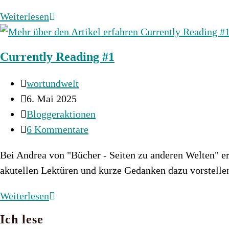
Blossoms
Weiterlesen
of
Fire
Currently Reading #1
Beitrags-
wortundwelt
Autor:
Beitrag
6. Mai 2025
veröffentlicht:
Beitrags-
Bloggeraktionen
Kategorie:
Beitrags-
6 Kommentare
Kommentare:
Bei Andrea von "Bücher - Seiten zu anderen Welten" er
akutellen Lektüren und kurze Gedanken dazu vorstell
Currently
Weiterlesen
Reading
Ich lese
#1