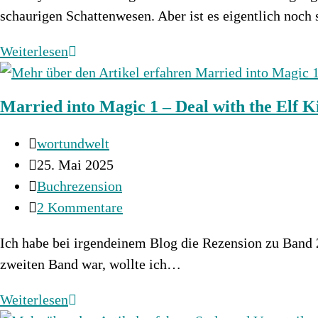
schaurigen Schattenwesen. Aber ist es eigentlich noch
Im
Weiterlesen
Dschungel
der
Married into Magic 1 – Deal with the Elf K
Fantasy
Beitrags-
wortundwelt
Autor:
Beitrag
25. Mai 2025
veröffentlicht:
Beitrags-
Buchrezension
Kategorie:
Beitrags-
2 Kommentare
Kommentare:
Ich habe bei irgendeinem Blog die Rezension zu Band 2
zweiten Band war, wollte ich…
Married
Weiterlesen