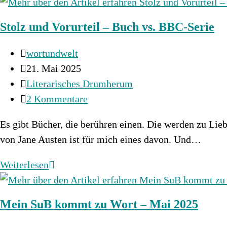
into
Magic
Stolz und Vorurteil – Buch vs. BBC-Serie
1
–
Beitrags-
wortundwelt
Deal
Autor:
Beitrag
21. Mai 2025
with
veröffentlicht:
Beitrags-
Literarisches Drumherum
the
Kategorie:
Beitrags-
2 Kommentare
Elf
Kommentare:
King
Es gibt Bücher, die berühren einen. Die werden zu Lieb
von Jane Austen ist für mich eines davon. Und…
Stolz
Weiterlesen
und
Vorurteil
Mein SuB kommt zu Wort – Mai 2025
–
Buch