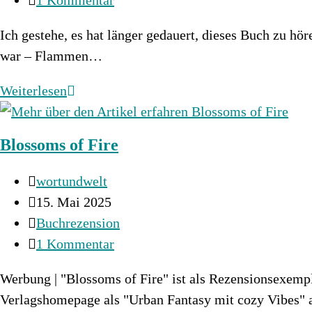
Kommentare:
Ich gestehe, es hat länger gedauert, dieses Buch zu hör
war – Flammen…
Das
Weiterlesen
Reich
der
Blossoms of Fire
sieben
Höfe
Beitrags-
wortundwelt
–
Autor:
Beitrag
15. Mai 2025
Flammen
veröffentlicht:
Beitrags-
Buchrezension
und
Kategorie:
Beitrags-
1 Kommentar
Finsternis
Kommentare:
Werbung | "Blossoms of Fire" ist als Rezensionsexempl
Verlagshomepage als "Urban Fantasy mit cozy Vibes"