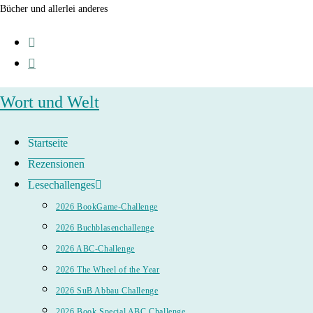
Zum
Bücher und allerlei anderes
Inhalt
springen
Wort und Welt
Startseite
Rezensionen
Lesechallenges
2026 BookGame-Challenge
2026 Buchblasenchallenge
2026 ABC-Challenge
2026 The Wheel of the Year
2026 SuB Abbau Challenge
2026 Book Special ABC Challenge