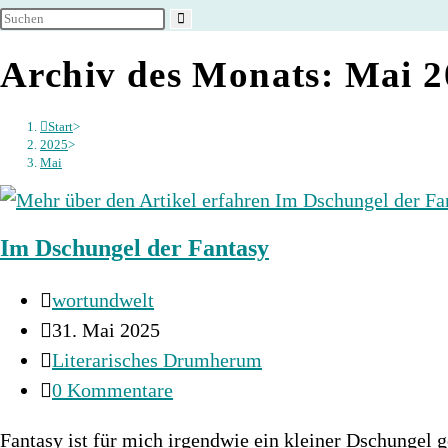
umschalten
Archiv des Monats: Mai 
Start
>
2025
>
Mai
Im Dschungel der Fantasy
Beitrags-
wortundwelt
Autor:
Beitrag
31. Mai 2025
veröffentlicht:
Beitrags-
Literarisches Drumherum
Kategorie:
Beitrags-
0 Kommentare
Kommentare:
Fantasy ist für mich irgendwie ein kleiner Dschungel 