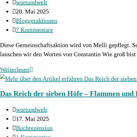
Beitrags-
wortundwelt
vs.
Autor:
Beitrag
20. Mai 2025
BBC-
veröffentlicht:
Beitrags-
Bloggeraktionen
Serie
Kategorie:
Beitrags-
7 Kommentare
Kommentare:
Diese Gemeinschaftsaktion wird von Melli gepflegt. Sc
lauschen wir den Worten von Constantin Wie groß bis
Mein
Weiterlesen
SuB
kommt
Das Reich der sieben Höfe – Flammen und F
zu
Wort
Beitrags-
wortundwelt
–
Autor:
Beitrag
17. Mai 2025
Mai
veröffentlicht:
Beitrags-
Buchrezension
2025
Kategorie:
Beitrags-
1 Kommentar