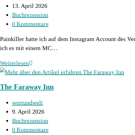
Autor:
Beitrag
13. April 2026
veröffentlicht:
Beitrags-
Buchrezension
Kategorie:
Beitrags-
0 Kommentare
Kommentare:
Painkiller hatte ich auf dem Instagram Account des Ve
ich es mit einem MC…
Painkiller
Weiterlesen
–
Ihr
The Faraway Inn
Herz
ist
Beitrags-
wortundwelt
sein
Autor:
Beitrag
9. April 2026
Untergang
veröffentlicht:
Beitrags-
Buchrezension
Kategorie:
Beitrags-
0 Kommentare