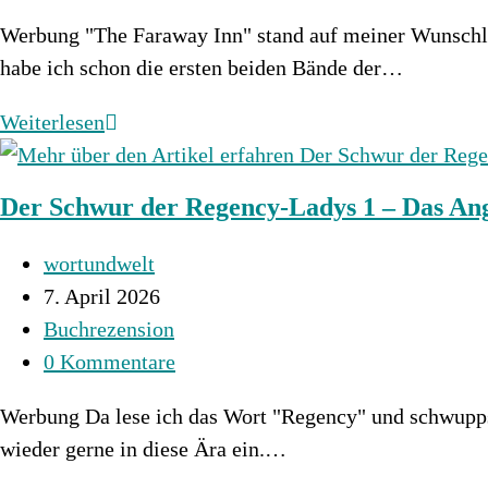
Kommentare:
Werbung "The Faraway Inn" stand auf meiner Wunschlis
habe ich schon die ersten beiden Bände der…
The
Weiterlesen
Faraway
Inn
Der Schwur der Regency-Ladys 1 – Das Ang
Beitrags-
wortundwelt
Autor:
Beitrag
7. April 2026
veröffentlicht:
Beitrags-
Buchrezension
Kategorie:
Beitrags-
0 Kommentare
Kommentare:
Werbung Da lese ich das Wort "Regency" und schwupps b
wieder gerne in diese Ära ein.…