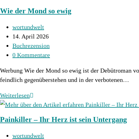
–
Wie der Mond so ewig
Haus
der
Beitrags-
wortundwelt
Drachen
Autor:
Beitrag
14. April 2026
veröffentlicht:
Beitrags-
Buchrezension
Kategorie:
Beitrags-
0 Kommentare
Kommentare:
Werbung Wie der Mond so ewig ist der Debütroman vo
feindlich gegenüberstehen und in der verbotenen…
Wie
Weiterlesen
der
Mond
Painkiller – Ihr Herz ist sein Untergang
so
ewig
Beitrags-
wortundwelt