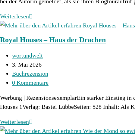
bei der Autorin gemeldet, als sie ihren Blogtouraufruf 
Blood
Weiterlesen
&
Silver
Royal Houses – Haus der Drachen
–
Ruf
Beitrags-
wortundwelt
des
Autor:
Beitrag
3. Mai 2026
Silberfuches
veröffentlicht:
Beitrags-
Buchrezension
Kategorie:
Beitrags-
0 Kommentare
Kommentare:
Werbung | RezensionsexemplarEin starker Einstieg in d
Houses 1Verlag: Bastei LübbeSeiten: 528 Inhalt: Als
Royal
Weiterlesen
Houses