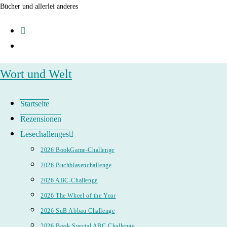
Zum
Bücher und allerlei anderes
Inhalt
springen
Wort und Welt
Startseite
Rezensionen
Lesechallenges
2026 BookGame-Challenge
2026 Buchblasenchallenge
2026 ABC-Challenge
2026 The Wheel of the Year
2026 SuB Abbau Challenge
2026 Book Special ABC Challenge