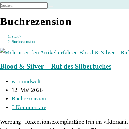
umschalten
Buchrezension
Start
>
Buchrezension
Blood & Silver – Ruf des Silberfuches
Beitrags-
wortundwelt
Autor:
Beitrag
12. Mai 2026
veröffentlicht:
Beitrags-
Buchrezension
Kategorie:
Beitrags-
0 Kommentare
Kommentare:
Werbung | RezensionsexemplarEine Irin im viktorianisc