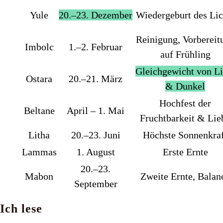
Yule
20.–23. Dezember
Wiedergeburt des Lic
Reinigung, Vorbereit
Imbolc
1.–2. Februar
auf Frühling
Gleichgewicht von Li
Ostara
20.–21. März
& Dunkel
Hochfest der
Beltane
April – 1. Mai
Fruchtbarkeit & Lie
Litha
20.–23. Juni
Höchste Sonnenkra
Lammas
1. August
Erste Ernte
20.–23.
Mabon
Zweite Ernte, Balan
September
Ich lese