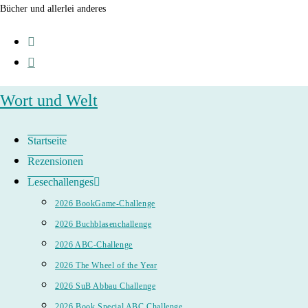
Zum
Bücher und allerlei anderes
Inhalt
springen
Wort und Welt
Startseite
Rezensionen
Lesechallenges
2026 BookGame-Challenge
2026 Buchblasenchallenge
2026 ABC-Challenge
2026 The Wheel of the Year
2026 SuB Abbau Challenge
2026 Book Special ABC Challenge