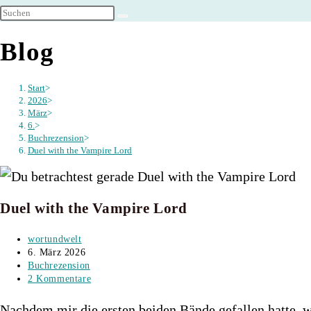
umschalten
Blog
Start
>
2026
>
März
>
6.
>
Buchrezension
>
Duel with the Vampire Lord
Duel with the Vampire Lord
Beitrags-
wortundwelt
Autor:
Beitrag
6. März 2026
veröffentlicht:
Beitrags-
Buchrezension
Kategorie:
Beitrags-
2 Kommentare
Kommentare:
Nachdem mir die ersten beiden Bände gefallen hatte, wo