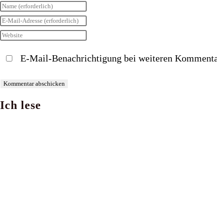
Gib
deinen
Gib
Namen
deine
Gib
oder
E-
deine
E-Mail-Benachrichtigung bei weiteren Kommenta
Benutzernamen
Mail-
Website-
zum
Adresse
URL
Kommentieren
zum
ein
Ich lese
ein
Kommentieren
(optional)
ein