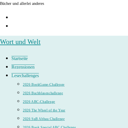
Zum
Bücher und allerlei anderes
Inhalt
springen
Wort und Welt
Startseite
Rezensionen
Lesechallenges
2026 BookGame-Challenge
2026 Buchblasenchallenge
2026 ABC-Challenge
2026 The Wheel of the Year
2026 SuB Abbau Challenge
2026 Book Special ABC Challenge