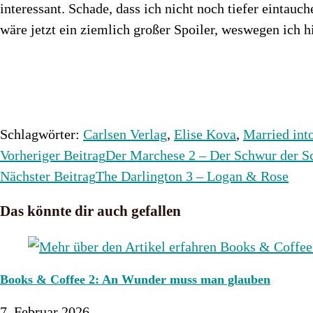
interessant. Schade, dass ich nicht noch tiefer eintau
wäre jetzt ein ziemlich großer Spoiler, weswegen ich 
Schlagwörter
:
Carlsen Verlag
,
Elise Kova
,
Married int
Weitere
Vorheriger Beitrag
Der Marchese 2 – Der Schwur der S
Artikel
Nächster Beitrag
The Darlington 3 – Logan & Rose
ansehen
Das könnte dir auch gefallen
Books & Coffee 2: An Wunder muss man glauben
7. Februar 2026