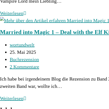
Vampire Lord mein Liebling…
Duel
Weiterlesen
with
the
Married into Magic 1 – Deal with the Elf K
Vampire
Lord
Beitrags-
wortundwelt
Autor:
Beitrag
25. Mai 2025
veröffentlicht:
Beitrags-
Buchrezension
Kategorie:
Beitrags-
2 Kommentare
Kommentare:
Ich habe bei irgendeinem Blog die Rezension zu Band 2
zweiten Band war, wollte ich…
Married
Weiterlesen
into