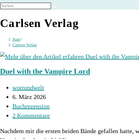
umschalten
Carlsen Verlag
Start
>
Carlsen Verlag
Duel with the Vampire Lord
Beitrags-
wortundwelt
Autor:
Beitrag
6. März 2026
veröffentlicht:
Beitrags-
Buchrezension
Kategorie:
Beitrags-
2 Kommentare
Kommentare:
Nachdem mir die ersten beiden Bände gefallen hatte, wo