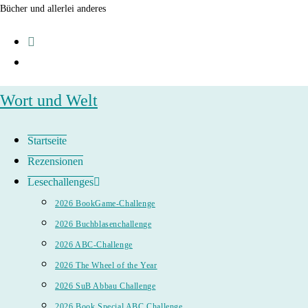
Zum
Bücher und allerlei anderes
Inhalt
springen
Wort und Welt
Startseite
Rezensionen
Lesechallenges
2026 BookGame-Challenge
2026 Buchblasenchallenge
2026 ABC-Challenge
2026 The Wheel of the Year
2026 SuB Abbau Challenge
2026 Book Special ABC Challenge