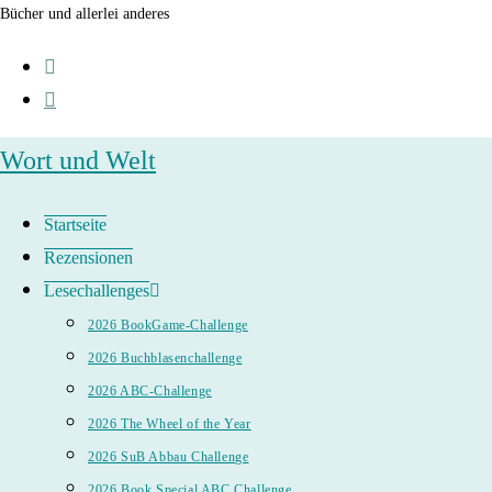
Zum
Bücher und allerlei anderes
Inhalt
springen
Wort und Welt
Startseite
Rezensionen
Lesechallenges
2026 BookGame-Challenge
2026 Buchblasenchallenge
2026 ABC-Challenge
2026 The Wheel of the Year
2026 SuB Abbau Challenge
2026 Book Special ABC Challenge