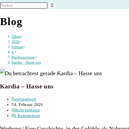
umschalten
Blog
Start
>
2026
>
Februar
>
4.
>
Buchrezension
>
Kardia – Hasse uns
Kardia – Hasse uns
Beitrags-
wortundwelt
Autor:
Beitrag
4. Februar 2026
veröffentlicht:
Beitrags-
Buchrezension
Kategorie:
Beitrags-
0 Kommentare
Kommentare:
Werbung | Eine Geschichte, in der Gefühle als Nahrung 