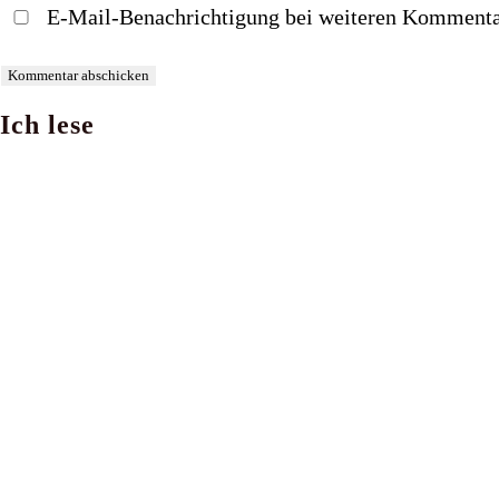
E-Mail-Benachrichtigung bei weiteren Kommenta
Benutzernamen
Mail-
Website-
zum
Adresse
URL
Kommentieren
zum
ein
Ich lese
ein
Kommentieren
(optional)
ein