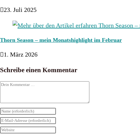
23. Juli 2025
Thorn Season – mein Monatshighlight im Februar
1. März 2026
Schreibe einen Kommentar
Kommentar
Gib
deinen
Gib
Namen
deine
Gib
oder
E-
deine