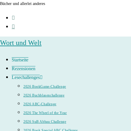
Zum
Bücher und allerlei anderes
Inhalt
springen
Wort und Welt
Startseite
Rezensionen
Lesechallenges
2026 BookGame-Challenge
2026 Buchblasenchallenge
2026 ABC-Challenge
2026 The Wheel of the Year
2026 SuB Abbau Challenge
2026 Book Special ABC Challenge