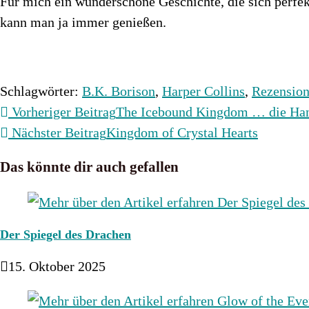
Für mich ein wunderschöne Geschichte, die sich perfek
kann man ja immer genießen.
Schlagwörter
:
B.K. Borison
,
Harper Collins
,
Rezensio
Weitere
Vorheriger Beitrag
The Icebound Kingdom … die Han
Artikel
Nächster Beitrag
Kingdom of Crystal Hearts
ansehen
Das könnte dir auch gefallen
Der Spiegel des Drachen
15. Oktober 2025