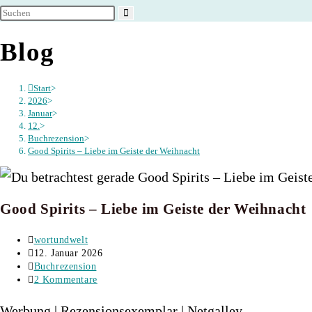
umschalten
Blog
Start
>
2026
>
Januar
>
12.
>
Buchrezension
>
Good Spirits – Liebe im Geiste der Weihnacht
Good Spirits – Liebe im Geiste der Weihnacht
Beitrags-
wortundwelt
Autor:
Beitrag
12. Januar 2026
veröffentlicht:
Beitrags-
Buchrezension
Kategorie:
Beitrags-
2 Kommentare
Kommentare:
Werbung | Rezensionsexemplar | Netgalley