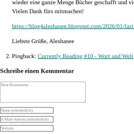
wieder eine ganze Menge Bücher geschafft und vi
Vielen Dank fürs mitmachen!
https://blog4aleshanee.blogspot.com/2026/01/fazi
Liebste Grüße, Aleshanee
Pingback:
Currently Reading #10 - Wort und Welt
Schreibe einen Kommentar
Kommentar
Gib
deinen
Gib
Namen
deine
Gib