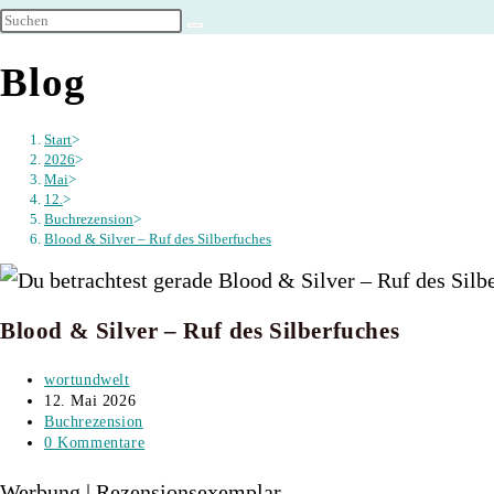
umschalten
Blog
Start
>
2026
>
Mai
>
12.
>
Buchrezension
>
Blood & Silver – Ruf des Silberfuches
Blood & Silver – Ruf des Silberfuches
Beitrags-
wortundwelt
Autor:
Beitrag
12. Mai 2026
veröffentlicht:
Beitrags-
Buchrezension
Kategorie:
Beitrags-
0 Kommentare
Kommentare:
Werbung | Rezensionsexemplar