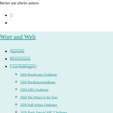
Zum
Bücher und allerlei anderes
Inhalt
springen
Wort und Welt
Startseite
Rezensionen
Lesechallenges
2026 BookGame-Challenge
2026 Buchblasenchallenge
2026 ABC-Challenge
2026 The Wheel of the Year
2026 SuB Abbau Challenge
2026 Book Special ABC Challenge