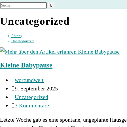
umschalten
Uncategorized
Start
>
Uncategorized
Kleine Babypause
Beitrags-
wortundwelt
Autor:
Beitrag
9. September 2025
veröffentlicht:
Beitrags-
Uncategorized
Kategorie:
Beitrags-
3 Kommentare
Kommentare:
Letzte Woche gab es eine spontane, ungeplante Hausge