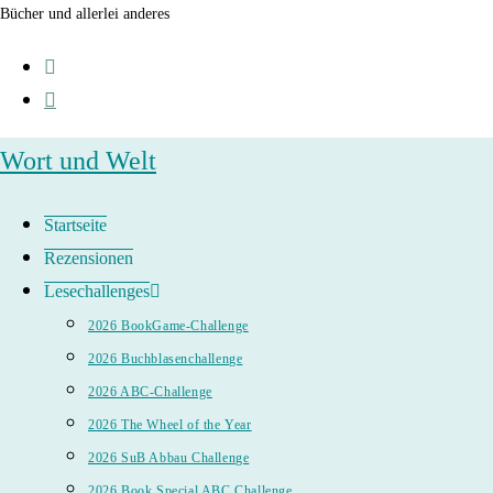
Zum
Bücher und allerlei anderes
Inhalt
springen
Wort und Welt
Startseite
Rezensionen
Lesechallenges
2026 BookGame-Challenge
2026 Buchblasenchallenge
2026 ABC-Challenge
2026 The Wheel of the Year
2026 SuB Abbau Challenge
2026 Book Special ABC Challenge