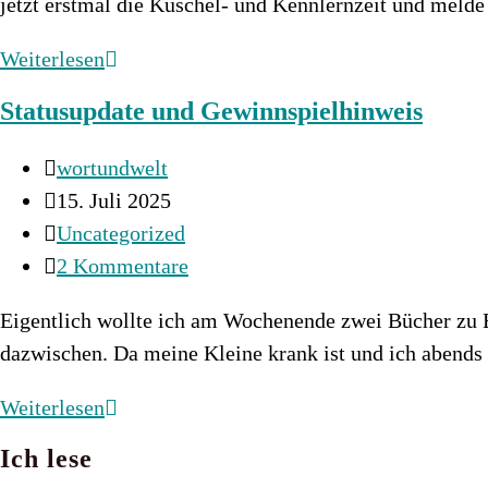
jetzt erstmal die Kuschel- und Kennlernzeit und mel
Kleine
Weiterlesen
Babypause
Statusupdate und Gewinnspielhinweis
Beitrags-
wortundwelt
Autor:
Beitrag
15. Juli 2025
veröffentlicht:
Beitrags-
Uncategorized
Kategorie:
Beitrags-
2 Kommentare
Kommentare:
Eigentlich wollte ich am Wochenende zwei Bücher zu E
dazwischen. Da meine Kleine krank ist und ich abend
Statusupdate
Weiterlesen
und
Ich lese
Gewinnspielhinweis