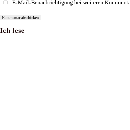
E-Mail-Benachrichtigung bei weiteren Kommenta
Benutzernamen
Mail-
Website-
zum
Adresse
URL
Kommentieren
zum
ein
Ich lese
ein
Kommentieren
(optional)
ein