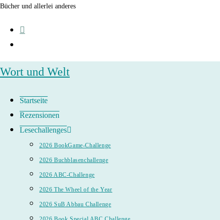
Zum
Bücher und allerlei anderes
Inhalt
springen
Wort und Welt
Startseite
Rezensionen
Lesechallenges
2026 BookGame-Challenge
2026 Buchblasenchallenge
2026 ABC-Challenge
2026 The Wheel of the Year
2026 SuB Abbau Challenge
2026 Book Special ABC Challenge