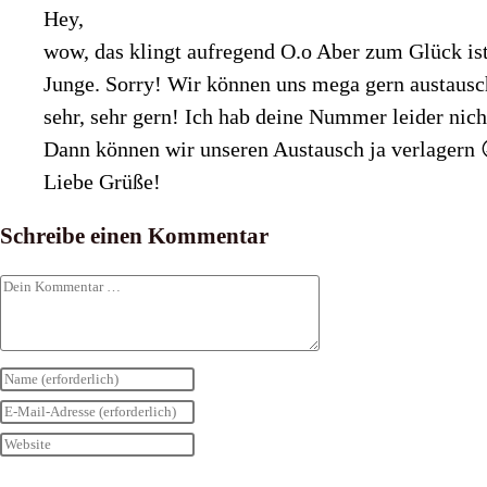
Hey,
wow, das klingt aufregend O.o Aber zum Glück ist
Junge. Sorry! Wir können uns mega gern austausch
sehr, sehr gern! Ich hab deine Nummer leider ni
Dann können wir unseren Austausch ja verlagern 
Liebe Grüße!
Schreibe einen Kommentar
Kommentar
Gib
deinen
Gib
Namen
deine
Gib
oder
E-
deine