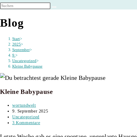
umschalten
Blog
Start
>
2025
>
September
>
9.
>
Uncategorized
>
Kleine Babypause
Kleine Babypause
Beitrags-
wortundwelt
Autor:
Beitrag
9. September 2025
veröffentlicht:
Beitrags-
Uncategorized
Kategorie:
Beitrags-
3 Kommentare
Kommentare:
Letzte Woche gab es eine spontane, ungeplante Hausge