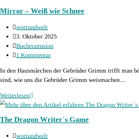
des
Mirror – Weiß wie Schnee
Drachen
Beitrags-
wortundwelt
Autor:
Beitrag
3. Oktober 2025
veröffentlicht:
Beitrags-
Buchrezension
Kategorie:
Beitrags-
1 Kommentar
Kommentare:
In den Hausmärchen der Gebrüder Grimm trifft man bö
sind, wie uns die Gebrüder Grimm weismachen…
Mirror
Weiterlesen
–
Weiß
The Dragon Writer´s Game
wie
Schnee
Beitrags-
wortundwelt