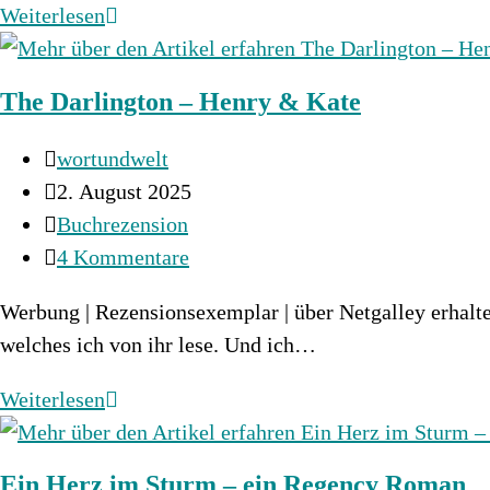
Von
Weiterlesen
den
Grenzen
The Darlington – Henry & Kate
der
Erde
Beitrags-
wortundwelt
Autor:
Beitrag
2. August 2025
veröffentlicht:
Beitrags-
Buchrezension
Kategorie:
Beitrags-
4 Kommentare
Kommentare:
Werbung | Rezensionsexemplar | über Netgalley erhalten
welches ich von ihr lese. Und ich…
The
Weiterlesen
Darlington
–
Ein Herz im Sturm – ein Regency Roman