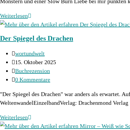
Monstern und einer Slow Burn Liebe bei mir punkten
Die
Weiterlesen
Legenden
von
Der Spiegel des Drachen
Thezmarr
1
Beitrags-
wortundwelt
–
Autor:
Beitrag
15. Oktober 2025
Blood
veröffentlicht:
Beitrags-
Buchrezension
&
Kategorie:
Beitrags-
0 Kommentare
Steel
Kommentare:
"Der Spiegel des Drachen" war anders als erwartet. Auf
WeltenwandelEinzelbandVerlag: Drachenmond Verlag In
Der
Weiterlesen
Spiegel