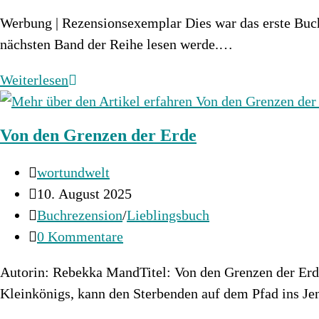
Kommentare:
Werbung | Rezensionsexemplar Dies war das erste Buch,
nächsten Band der Reihe lesen werde.…
Sinful
Weiterlesen
Nights
–
Von den Grenzen der Erde
ein
Dark
Beitrags-
wortundwelt
Romance
Autor:
Beitrag
10. August 2025
Roman
veröffentlicht:
Beitrags-
Buchrezension
/
Lieblingsbuch
Kategorie:
Beitrags-
0 Kommentare
Kommentare:
Autorin: Rebekka MandTitel: Von den Grenzen der Erde
Kleinkönigs, kann den Sterbenden auf dem Pfad ins J