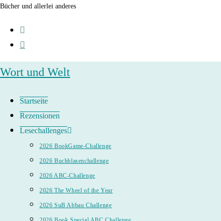
Zum
Bücher und allerlei anderes
Inhalt
springen
Wort und Welt
Startseite
Rezensionen
Lesechallenges
2026 BookGame-Challenge
2026 Buchblasenchallenge
2026 ABC-Challenge
2026 The Wheel of the Year
2026 SuB Abbau Challenge
2026 Book Special ABC Challenge