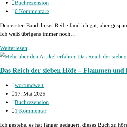
veröffentlicht:
Beitrags-
Buchrezension
Roman
Kategorie:
Beitrags-
0 Kommentare
Kommentare:
Den ersten Band dieser Reihe fand ich gut, aber gespan
Ich weiß übrigens immer noch…
Married
Weiterlesen
into
Magic
Das Reich der sieben Höfe – Flammen und F
2
–
Beitrags-
wortundwelt
Dance
Autor:
Beitrag
17. Mai 2025
with
veröffentlicht:
Beitrags-
Buchrezension
the
Kategorie:
Beitrags-
1 Kommentar
Fae
Kommentare:
Prince
Ich gestehe, es hat länger gedauert, dieses Buch zu hör