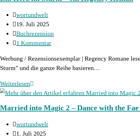
Henry
&
Beitrags-
wortundwelt
Kate
Autor:
Beitrag
19. Juli 2025
veröffentlicht:
Beitrags-
Buchrezension
Kategorie:
Beitrags-
1 Kommentar
Kommentare:
Werbung / Rezensionsexemplar | Regency Romane lese 
Sturm" und die ganze Reihe basieren…
Ein
Weiterlesen
Herz
im
Married into Magic 2 – Dance with the Fae
Sturm
–
Beitrags-
wortundwelt
ein
Autor:
Beitrag
1. Juli 2025
Regency