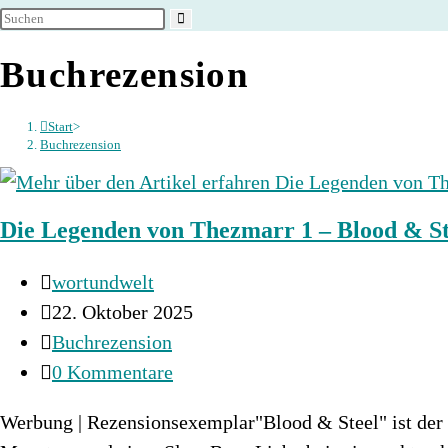
umschalten
Buchrezension
Start
>
Buchrezension
Die Legenden von Thezmarr 1 – Blood & St
Beitrags-
wortundwelt
Autor:
Beitrag
22. Oktober 2025
veröffentlicht:
Beitrags-
Buchrezension
Kategorie:
Beitrags-
0 Kommentare
Kommentare:
Werbung | Rezensionsexemplar"Blood & Steel" ist der 