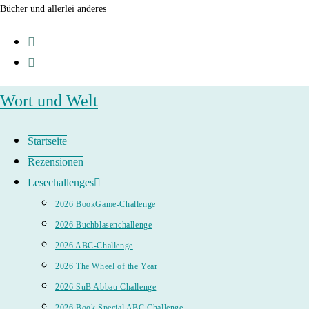
Zum
Bücher und allerlei anderes
Inhalt
springen
Wort und Welt
Startseite
Rezensionen
Lesechallenges
2026 BookGame-Challenge
2026 Buchblasenchallenge
2026 ABC-Challenge
2026 The Wheel of the Year
2026 SuB Abbau Challenge
2026 Book Special ABC Challenge