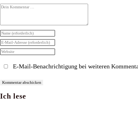
Kommentar
Gib
deinen
Gib
Namen
deine
Gib
oder
E-
deine
E-Mail-Benachrichtigung bei weiteren Kommenta
Benutzernamen
Mail-
Website-
zum
Adresse
URL
Kommentieren
zum
ein
Ich lese
ein
Kommentieren
(optional)
ein