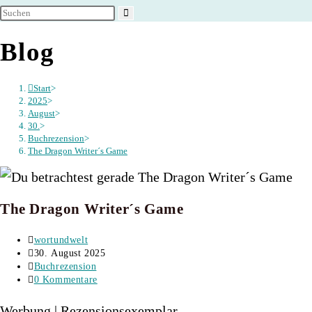
umschalten
Blog
Start
>
2025
>
August
>
30.
>
Buchrezension
>
The Dragon Writer´s Game
The Dragon Writer´s Game
Beitrags-
wortundwelt
Autor:
Beitrag
30. August 2025
veröffentlicht:
Beitrags-
Buchrezension
Kategorie:
Beitrags-
0 Kommentare
Kommentare:
Werbung | Rezensionsexemplar