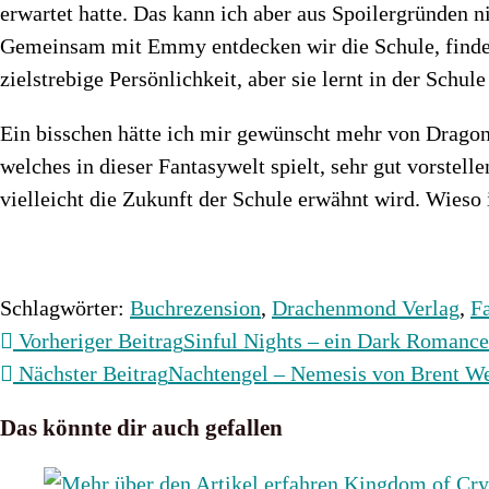
erwartet hatte. Das kann ich aber aus Spoilergründen n
Gemeinsam mit Emmy entdecken wir die Schule, finden
zielstrebige Persönlichkeit, aber sie lernt in der Schul
Ein bisschen hätte ich mir gewünscht mehr von Dragonta
welches in dieser Fantasywelt spielt, sehr gut vorstel
vielleicht die Zukunft der Schule erwähnt wird. Wieso
Schlagwörter
:
Buchrezension
,
Drachenmond Verlag
,
F
Weitere
Vorheriger Beitrag
Sinful Nights – ein Dark Romanc
Artikel
Nächster Beitrag
Nachtengel – Nemesis von Brent W
ansehen
Das könnte dir auch gefallen