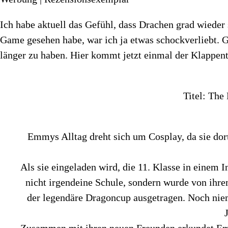
Ich habe aktuell das Gefühl, dass Drachen grad wiede
Game gesehen habe, war ich ja etwas schockverliebt. 
länger zu haben. Hier kommt jetzt einmal der Klappente
Titel: Th
Emmys Alltag dreht sich um Cosplay, da sie dor
Als sie eingeladen wird, die 11. Klasse in einem 
nicht irgendeine Schule, sondern wurde von ihrem
der legendäre Dragoncup ausgetragen. Noch nie
Zusammen mit ihren neuen Freunden erkundet Emmy