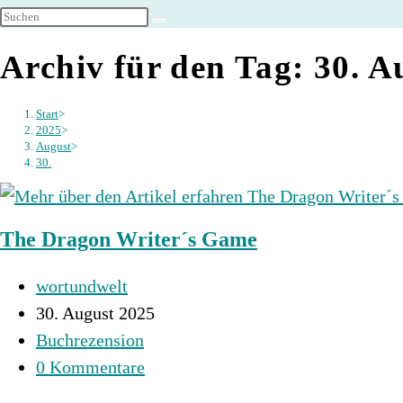
umschalten
Archiv für den Tag: 30. A
Start
>
2025
>
August
>
30.
The Dragon Writer´s Game
Beitrags-
wortundwelt
Autor:
Beitrag
30. August 2025
veröffentlicht:
Beitrags-
Buchrezension
Kategorie:
Beitrags-
0 Kommentare
Kommentare: