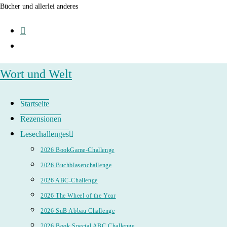
Zum
Bücher und allerlei anderes
Inhalt
springen
Wort und Welt
Startseite
Rezensionen
Lesechallenges
2026 BookGame-Challenge
2026 Buchblasenchallenge
2026 ABC-Challenge
2026 The Wheel of the Year
2026 SuB Abbau Challenge
2026 Book Special ABC Challenge