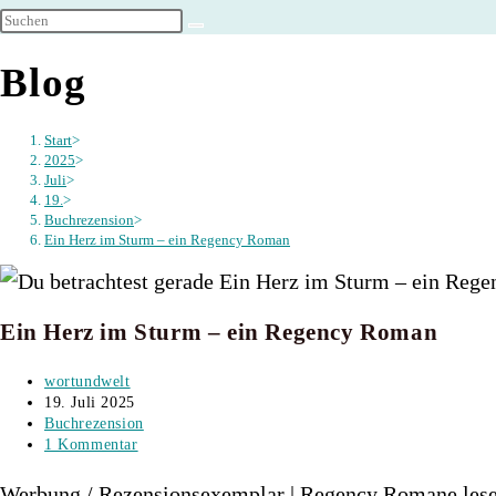
umschalten
Blog
Start
>
2025
>
Juli
>
19.
>
Buchrezension
>
Ein Herz im Sturm – ein Regency Roman
Ein Herz im Sturm – ein Regency Roman
Beitrags-
wortundwelt
Autor:
Beitrag
19. Juli 2025
veröffentlicht:
Beitrags-
Buchrezension
Kategorie:
Beitrags-
1 Kommentar
Kommentare:
Werbung / Rezensionsexemplar | Regency Romane lese 