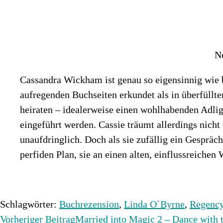
N
Cassandra Wickham ist genau so eigensinnig wie b
aufregenden Buchseiten erkundet als in überfüllte
heiraten – idealerweise einen wohlhabenden Adlig
eingeführt werden. Cassie träumt allerdings nicht
unaufdringlich. Doch als sie zufällig ein Gespräc
perfiden Plan, sie an einen alten, einflussreichen
Schlagwörter
:
Buchrezension
,
Linda O`Byrne
,
Regenc
Weitere
Vorheriger Beitrag
Married into Magic 2 – Dance with 