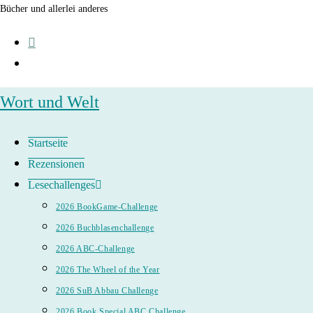
Zum
Bücher und allerlei anderes
Inhalt
springen
Wort und Welt
Startseite
Rezensionen
Lesechallenges
2026 BookGame-Challenge
2026 Buchblasenchallenge
2026 ABC-Challenge
2026 The Wheel of the Year
2026 SuB Abbau Challenge
2026 Book Special ABC Challenge