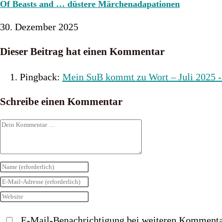
Of Beasts and … düstere Märchenadapationen
30. Dezember 2025
Dieser Beitrag hat einen Kommentar
Pingback:
Mein SuB kommt zu Wort – Juli 2025 -
Schreibe einen Kommentar
Kommentar
Gib
deinen
Gib
Namen
deine
Gib
oder
E-
deine
E-Mail-Benachrichtigung bei weiteren Kommenta