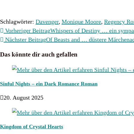
Schlagwörter
:
Davenger
,
Monique Moore
,
Regency R
Weitere
Vorheriger Beitrag
Whispers of Destiny … ein sympa
Artikel
Nächster Beitrag
Of Beasts and … düstere Märchena
ansehen
Das könnte dir auch gefallen
Sinful Nights – ein Dark Romance Roman
20. August 2025
Kingdom of Crystal Hearts