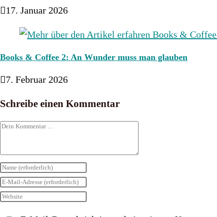
17. Januar 2026
Books & Coffee 2: An Wunder muss man glauben
7. Februar 2026
Schreibe einen Kommentar
Kommentar
Gib
deinen
Gib
Namen
deine
Gib
oder
E-
deine