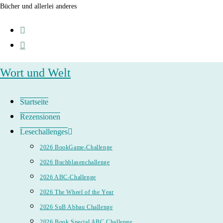
Zum
Bücher und allerlei anderes
Inhalt
springen
Wort und Welt
Startseite
Rezensionen
Lesechallenges
2026 BookGame-Challenge
2026 Buchblasenchallenge
2026 ABC-Challenge
2026 The Wheel of the Year
2026 SuB Abbau Challenge
2026 Book Special ABC Challenge