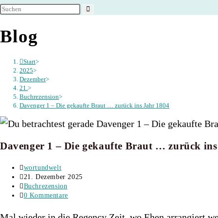
umschalten
Blog
Start
>
2025
>
Dezember
>
21.
>
Buchrezension
>
Davenger 1 – Die gekaufte Braut … zurück ins Jahr 1804
Davenger 1 – Die gekaufte Braut … zurück ins
Beitrags-
wortundwelt
Autor:
Beitrag
21. Dezember 2025
veröffentlicht:
Beitrags-
Buchrezension
Kategorie:
Beitrags-
0 Kommentare
Kommentare:
Mal wieder in die Regency Zeit, wo Ehen arrangiert 