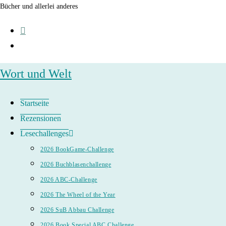
Zum
Bücher und allerlei anderes
Inhalt
springen
Wort und Welt
Startseite
Rezensionen
Lesechallenges
2026 BookGame-Challenge
2026 Buchblasenchallenge
2026 ABC-Challenge
2026 The Wheel of the Year
2026 SuB Abbau Challenge
2026 Book Special ABC Challenge