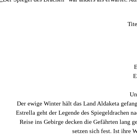
Tit
E
E
Un
Der ewige Winter hält das Land Aldaketa gefan
Estrella geht der Legende des Spiegeldrachen nac
Reise ins Gebirge decken die Gefährten lang g
setzen sich fest. Ist ihre