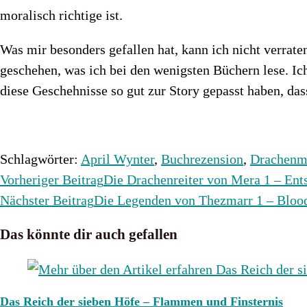
moralisch richtige ist.
Was mir besonders gefallen hat, kann ich nicht verrate
geschehen, was ich bei den wenigsten Büchern lese. Ich
diese Geschehnisse so gut zur Story gepasst haben, dass
Schlagwörter
:
April Wynter
,
Buchrezension
,
Drachenm
Weitere
Vorheriger Beitrag
Die Drachenreiter von Mera 1 – Ent
Artikel
Nächster Beitrag
Die Legenden von Thezmarr 1 – Bloo
ansehen
Das könnte dir auch gefallen
Das Reich der sieben Höfe – Flammen und Finsternis