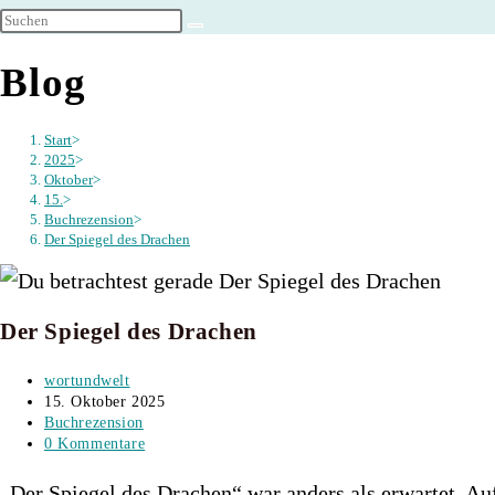
umschalten
Blog
Start
>
2025
>
Oktober
>
15.
>
Buchrezension
>
Der Spiegel des Drachen
Der Spiegel des Drachen
Beitrags-
wortundwelt
Autor:
Beitrag
15. Oktober 2025
veröffentlicht:
Beitrags-
Buchrezension
Kategorie:
Beitrags-
0 Kommentare
Kommentare:
„Der Spiegel des Drachen“ war anders als erwartet. Au