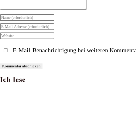
Gib
deinen
Gib
Namen
deine
Gib
oder
E-
deine
E-Mail-Benachrichtigung bei weiteren Kommenta
Benutzernamen
Mail-
Website-
zum
Adresse
URL
Kommentieren
zum
ein
Ich lese
ein
Kommentieren
(optional)
ein