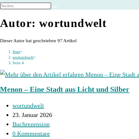
umschalten
Autor:
wortundwelt
Dieser Autor hat geschrieben 97 Artikel
Start
>
wortundwelt
>
Seite 4
Menon – Eine Stadt aus Licht und Silber
Beitrags-
wortundwelt
Autor:
Beitrag
23. Januar 2026
veröffentlicht:
Beitrags-
Buchrezension
Kategorie:
Beitrags-
0 Kommentare