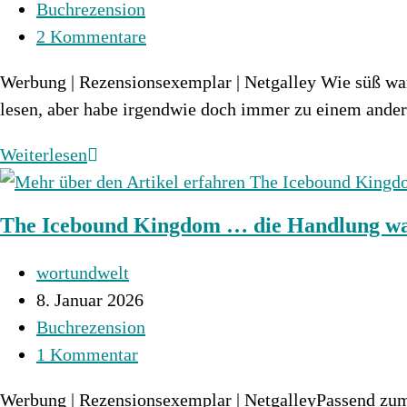
veröffentlicht:
Beitrags-
Buchrezension
Kategorie:
Beitrags-
2 Kommentare
Kommentare:
Werbung | Rezensionsexemplar | Netgalley Wie süß war
lesen, aber habe irgendwie doch immer zu einem and
Good
Weiterlesen
Spirits
–
The Icebound Kingdom … die Handlung wa
Liebe
im
Beitrags-
wortundwelt
Geiste
Autor:
Beitrag
8. Januar 2026
der
veröffentlicht:
Beitrags-
Buchrezension
Weihnacht
Kategorie:
Beitrags-
1 Kommentar
Kommentare:
Werbung | Rezensionsexemplar | NetgalleyPassend zum