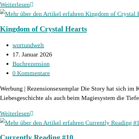
Mein
Weiterlesen
SuB
kommt
Kingdom of Crystal Hearts
zu
Wort
Beitrags-
wortundwelt
–
Autor:
Beitrag
17. Januar 2026
Januar
veröffentlicht:
Beitrags-
Buchrezension
2026
Kategorie:
Beitrags-
0 Kommentare
Kommentare:
Werbung | Rezensionsexemplar Die Story hat sich im K
Liebesgeschichte als auch beim Magiesystem die Tie
Kingdom
Weiterlesen
of
Crystal
Currently Reading #10