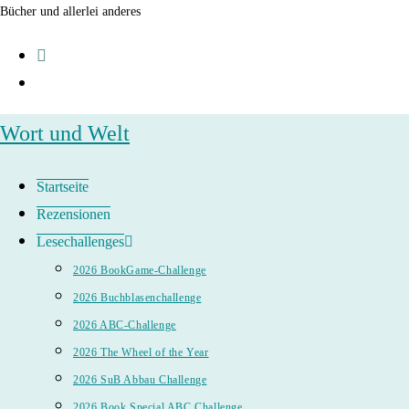
Zum
Bücher und allerlei anderes
Inhalt
springen
Wort und Welt
Startseite
Rezensionen
Lesechallenges
2026 BookGame-Challenge
2026 Buchblasenchallenge
2026 ABC-Challenge
2026 The Wheel of the Year
2026 SuB Abbau Challenge
2026 Book Special ABC Challenge