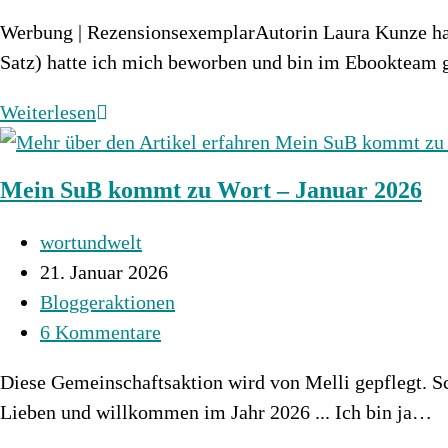
Kommentare:
Werbung | RezensionsexemplarAutorin Laura Kunze hatte
Satz) hatte ich mich beworben und bin im Ebookteam
Menon
Weiterlesen
–
Eine
Mein SuB kommt zu Wort – Januar 2026
Stadt
aus
Beitrags-
wortundwelt
Licht
Autor:
Beitrag
21. Januar 2026
und
veröffentlicht:
Beitrags-
Bloggeraktionen
Silber
Kategorie:
Beitrags-
6 Kommentare
Kommentare:
Diese Gemeinschaftsaktion wird von Melli gepflegt. Sc
Lieben und willkommen im Jahr 2026 ... Ich bin ja…