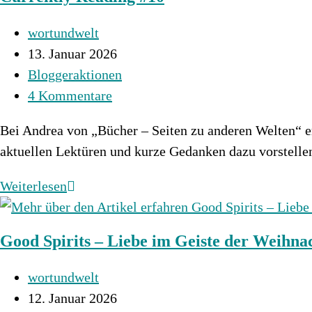
Hearts
Beitrags-
wortundwelt
Autor:
Beitrag
13. Januar 2026
veröffentlicht:
Beitrags-
Bloggeraktionen
Kategorie:
Beitrags-
4 Kommentare
Kommentare:
Bei Andrea von „Bücher – Seiten zu anderen Welten“ er
aktuellen Lektüren und kurze Gedanken dazu vorstell
Currently
Weiterlesen
Reading
#10
Good Spirits – Liebe im Geiste der Weihna
Beitrags-
wortundwelt
Autor:
Beitrag
12. Januar 2026