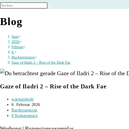
umschalten
Blog
Start
>
2026
>
Februar
>
6.
>
Buchrezension
>
Gaze of Iladri 2 – Rise of the Dark Fae
Gaze of Iladri 2 – Rise of the Dark Fae
Beitrags-
wortundwelt
Autor:
Beitrag
6. Februar 2026
veröffentlicht:
Beitrags-
Buchrezension
Kategorie:
Beitrags-
0 Kommentare
Kommentare:
Werbung | Rezensionsexemplar