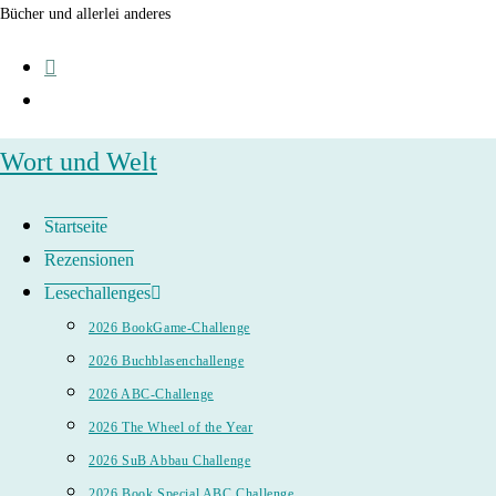
Zum
Bücher und allerlei anderes
Inhalt
springen
Wort und Welt
Startseite
Rezensionen
Lesechallenges
2026 BookGame-Challenge
2026 Buchblasenchallenge
2026 ABC-Challenge
2026 The Wheel of the Year
2026 SuB Abbau Challenge
2026 Book Special ABC Challenge