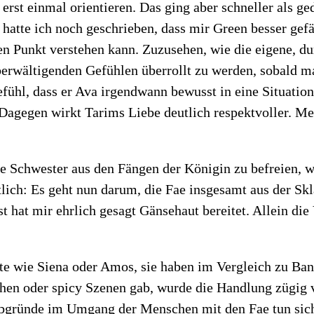
rst einmal orientieren. Das ging aber schneller als ged
atte ich noch geschrieben, dass mir Green besser gefäl
en Punkt verstehen kann. Zuzusehen, wie die eigene, d
rwältigenden Gefühlen überrollt zu werden, sobald man 
efühl, dass er Ava irgendwann bewusst in eine Situation
Dagegen wirkt Tarims Liebe deutlich respektvoller. M
 Schwester aus den Fängen der Königin zu befreien, wo
tlich: Es geht nun darum, die Fae insgesamt aus der Sk
 hat mir ehrlich gesagt Gänsehaut bereitet. Allein die 
nte wie Siena oder Amos, sie haben im Vergleich zu Ba
hen oder spicy Szenen gab, wurde die Handlung zügig v
 Abgründe im Umgang der Menschen mit den Fae tun sic