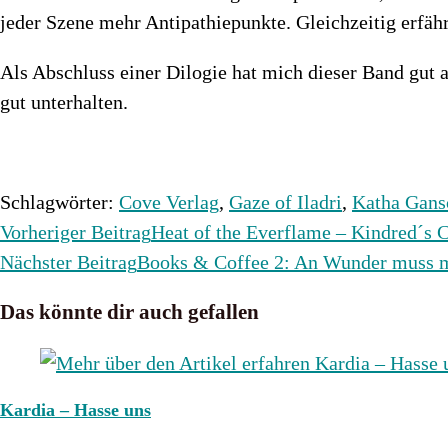
jeder Szene mehr Antipathiepunkte. Gleichzeitig erfäh
Als Abschluss einer Dilogie hat mich dieser Band gut 
gut unterhalten.
Schlagwörter
:
Cove Verlag
,
Gaze of Iladri
,
Katha Gans
Weitere
Vorheriger Beitrag
Heat of the Everflame – Kindred´s 
Artikel
Nächster Beitrag
Books & Coffee 2: An Wunder muss 
ansehen
Das könnte dir auch gefallen
Kardia – Hasse uns