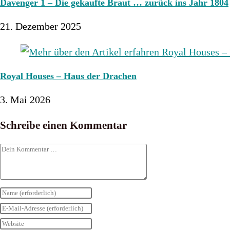
Davenger 1 – Die gekaufte Braut … zurück ins Jahr 1804
21. Dezember 2025
Royal Houses – Haus der Drachen
3. Mai 2026
Schreibe einen Kommentar
Kommentar
Gib
deinen
Gib
Namen
deine
Gib