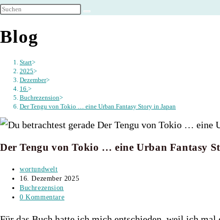
umschalten
Blog
Start
>
2025
>
Dezember
>
16.
>
Buchrezension
>
Der Tengu von Tokio … eine Urban Fantasy Story in Japan
Der Tengu von Tokio … eine Urban Fantasy St
Beitrags-
wortundwelt
Autor:
Beitrag
16. Dezember 2025
veröffentlicht:
Beitrags-
Buchrezension
Kategorie:
Beitrags-
0 Kommentare
Kommentare:
Für das Buch hatte ich mich entschieden, weil ich mal