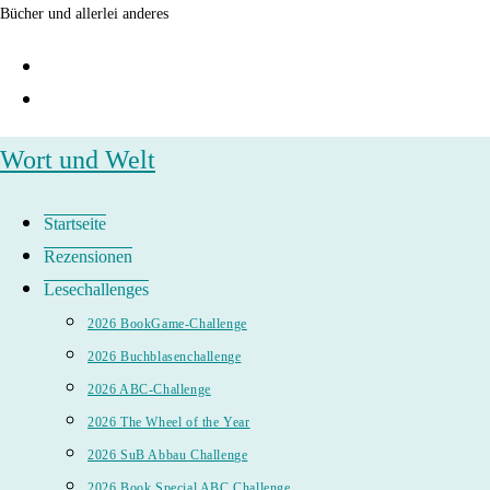
Zum
Bücher und allerlei anderes
Inhalt
springen
Wort und Welt
Startseite
Rezensionen
Lesechallenges
2026 BookGame-Challenge
2026 Buchblasenchallenge
2026 ABC-Challenge
2026 The Wheel of the Year
2026 SuB Abbau Challenge
2026 Book Special ABC Challenge