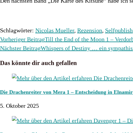
Den nächsten Band „Die Karte des Kitsune“ habe ich s
Schlagwörter
:
Nicolas Mueller
,
Rezension
,
Selfpublish
Weitere
Vorheriger Beitrag
Till the End of the Moon 1 – Verdo
Artikel
Nächster Beitrag
Whispers of Destiny … ein sympathis
ansehen
Das könnte dir auch gefallen
Die Drachenreiter von Mera 1 – Entscheidung in Elnamir
5. Oktober 2025