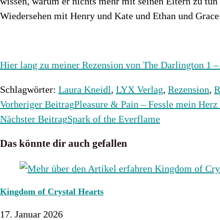
wissen, warum er nichts mehr mit seinen Eltern zu tun 
Wiedersehen mit Henry und Kate und Ethan und Grace
Hier lang zu meiner Rezension von The Darlington 1 
Schlagwörter
:
Laura Kneidl
,
LYX Verlag
,
Rezension
,
R
Weitere
Vorheriger Beitrag
Pleasure & Pain – Fessle mein H
Artikel
Nächster Beitrag
Spark of the Everflame
ansehen
Das könnte dir auch gefallen
Kingdom of Crystal Hearts
17. Januar 2026