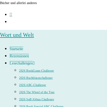
Zum
Bücher und allerlei anderes
Inhalt
springen
Wort und Welt
Startseite
Rezensionen
Lesechallenges
2026 BookGame-Challenge
2026 Buchblasenchallenge
2026 ABC-Challenge
2026 The Wheel of the Year
2026 SuB Abbau Challenge
2026 Book Special ABC Challenge