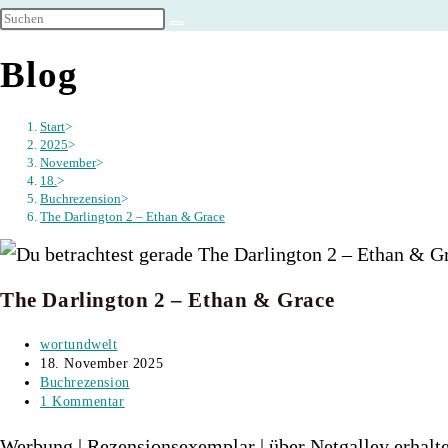
umschalten
Blog
Start
>
2025
>
November
>
18.
>
Buchrezension
>
The Darlington 2 – Ethan & Grace
The Darlington 2 – Ethan & Grace
Beitrags-
wortundwelt
Autor:
Beitrag
18. November 2025
veröffentlicht:
Beitrags-
Buchrezension
Kategorie:
Beitrags-
1 Kommentar
Kommentare:
Werbung | Rezensionsexemplar | über Netgalley erhalt