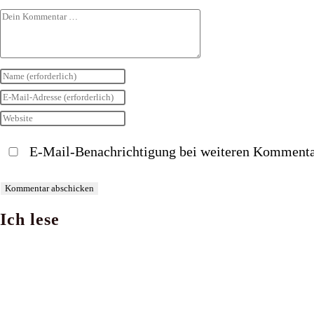
Kommentar
Gib
deinen
Gib
Namen
deine
Gib
oder
E-
deine
E-Mail-Benachrichtigung bei weiteren Kommenta
Benutzernamen
Mail-
Website-
zum
Adresse
URL
Kommentieren
zum
ein
Ich lese
ein
Kommentieren
(optional)
ein