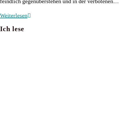
feindlich gegenüberstehen und in der verbotenen…
Wie
Weiterlesen
der
Ich lese
Mond
so
ewig