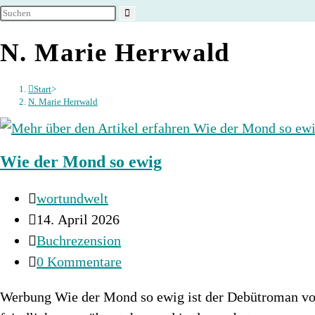
umschalten
N. Marie Herrwald
Start
>
N. Marie Herrwald
Wie der Mond so ewig
Beitrags-
wortundwelt
Autor:
Beitrag
14. April 2026
veröffentlicht:
Beitrags-
Buchrezension
Kategorie:
Beitrags-
0 Kommentare
Kommentare:
Werbung Wie der Mond so ewig ist der Debütroman vo