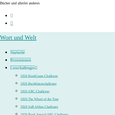
Zum
Bücher und allerlei anderes
Inhalt
springen
Wort und Welt
Startseite
Rezensionen
Lesechallenges
2026 BookGame-Challenge
2026 Buchblasenchallenge
2026 ABC-Challenge
2026 The Wheel of the Year
2026 SuB Abbau Challenge
2026 Book Special ABC Challenge