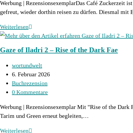
Werbung | RezensionsexemplarDas Café Zuckerzeit ist 
gefreut, wieder dorthin reisen zu dürfen. Diesmal mit 
Books
Weiterlesen
&
Coffee
Gaze of Iladri 2 – Rise of the Dark Fae
2:
An
Beitrags-
wortundwelt
Wunder
Autor:
Beitrag
6. Februar 2026
muss
veröffentlicht:
Beitrags-
Buchrezension
man
Kategorie:
Beitrags-
0 Kommentare
glauben
Kommentare:
Werbung | Rezensionsexemplar Mit "Rise of the Dark F
Tarim und Green erneut begleiten,…
Gaze
Weiterlesen