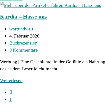
of
Iladri
Kardia – Hasse uns
2
–
Beitrags-
wortundwelt
Rise
Autor:
Beitrag
4. Februar 2026
of
veröffentlicht:
Beitrags-
Buchrezension
the
Kategorie:
Beitrags-
0 Kommentare
Dark
Kommentare:
Fae
Werbung | Eine Geschichte, in der Gefühle als Nahrung d
das es dem Leser leicht macht.…
Kardia
Weiterlesen
–
Zur
Hasse
vorherigen
1
uns