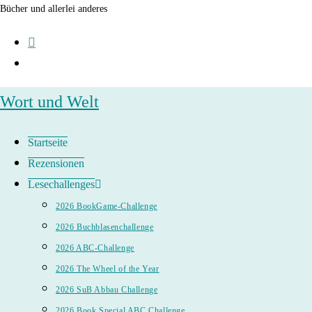
Zum
Bücher und allerlei anderes
Inhalt
springen
Wort und Welt
Startseite
Rezensionen
Lesechallenges
2026 BookGame-Challenge
2026 Buchblasenchallenge
2026 ABC-Challenge
2026 The Wheel of the Year
2026 SuB Abbau Challenge
2026 Book Special ABC Challenge