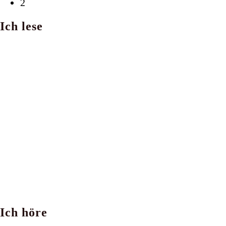
Seite
2
Ich lese
Ich höre