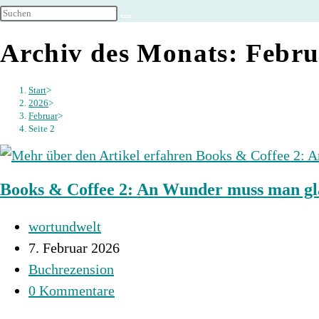
umschalten
Archiv des Monats: Febru
Start
>
2026
>
Februar
>
Seite 2
Books & Coffee 2: An Wunder muss man g
Beitrags-
wortundwelt
Autor:
Beitrag
7. Februar 2026
veröffentlicht:
Beitrags-
Buchrezension
Kategorie:
Beitrags-
0 Kommentare
Kommentare: