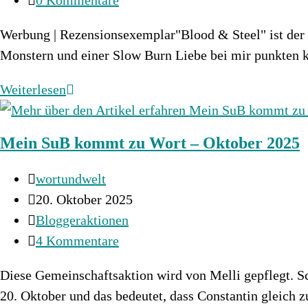
Kommentare:
Werbung | Rezensionsexemplar"Blood & Steel" ist der 
Monstern und einer Slow Burn Liebe bei mir punkten
Die
Weiterlesen
Legenden
von
Mein SuB kommt zu Wort – Oktober 2025
Thezmarr
1
Beitrags-
wortundwelt
–
Autor:
Beitrag
20. Oktober 2025
Blood
veröffentlicht:
Beitrags-
Bloggeraktionen
&
Kategorie:
Beitrags-
4 Kommentare
Steel
Kommentare:
Diese Gemeinschaftsaktion wird von Melli gepflegt. Sc
20. Oktober und das bedeutet, dass Constantin gleich