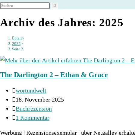
umschalten
Archiv des Jahres: 2025
Start
>
2025
>
Seite 2
The Darlington 2 – Ethan & Grace
Beitrags-
wortundwelt
Autor:
Beitrag
18. November 2025
veröffentlicht:
Beitrags-
Buchrezension
Kategorie:
Beitrags-
1 Kommentar
Kommentare:
Werbung | Rezensionsexemplar | über Netgalley erhalte