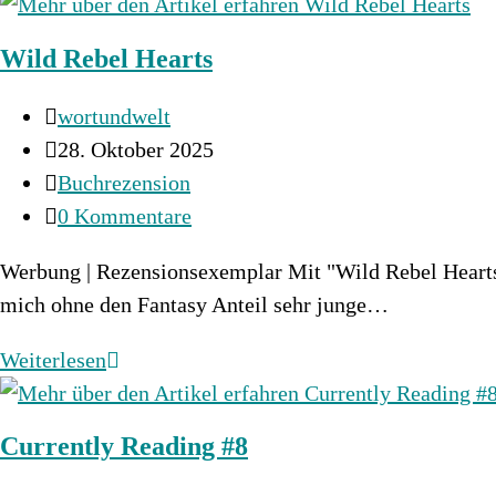
&
Pain
Wild Rebel Hearts
–
Fessle
Beitrags-
wortundwelt
mein
Autor:
Beitrag
28. Oktober 2025
Herz
veröffentlicht:
Beitrags-
Buchrezension
…
Kategorie:
Beitrags-
0 Kommentare
ein
Kommentare:
BDSM-
Werbung | Rezensionsexemplar Mit "Wild Rebel Hearts
Dark-
mich ohne den Fantasy Anteil sehr junge…
Romance
Wild
Weiterlesen
Buch
Rebel
Hearts
Currently Reading #8