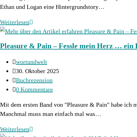
Ethan und Logan eine Hintergrundstory…
The
Weiterlesen
Darlington
2
Pleasure & Pain – Fessle mein Herz … e
–
Ethan
Beitrags-
wortundwelt
&
Autor:
Beitrag
30. Oktober 2025
Grace
veröffentlicht:
Beitrags-
Buchrezension
Kategorie:
Beitrags-
0 Kommentare
Kommentare:
Mit dem ersten Band von "Pleasure & Pain" habe ich 
Manchmal muss man einfach mal was…
Pleasure
Weiterlesen