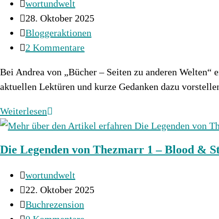
Beitrags-
wortundwelt
Autor:
Beitrag
28. Oktober 2025
veröffentlicht:
Beitrags-
Bloggeraktionen
Kategorie:
Beitrags-
2 Kommentare
Kommentare:
Bei Andrea von „Bücher – Seiten zu anderen Welten“ er
aktuellen Lektüren und kurze Gedanken dazu vorstell
Currently
Weiterlesen
Reading
#8
Die Legenden von Thezmarr 1 – Blood & St
Beitrags-
wortundwelt
Autor:
Beitrag
22. Oktober 2025
veröffentlicht:
Beitrags-
Buchrezension
Kategorie:
Beitrags-
0 Kommentare