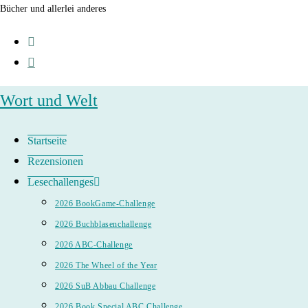
Zum
Bücher und allerlei anderes
Inhalt
springen
Wort und Welt
Startseite
Rezensionen
Lesechallenges
2026 BookGame-Challenge
2026 Buchblasenchallenge
2026 ABC-Challenge
2026 The Wheel of the Year
2026 SuB Abbau Challenge
2026 Book Special ABC Challenge