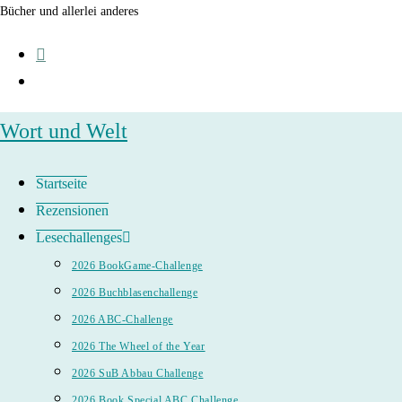
Zum
Bücher und allerlei anderes
Inhalt
springen
Wort und Welt
Startseite
Rezensionen
Lesechallenges
2026 BookGame-Challenge
2026 Buchblasenchallenge
2026 ABC-Challenge
2026 The Wheel of the Year
2026 SuB Abbau Challenge
2026 Book Special ABC Challenge