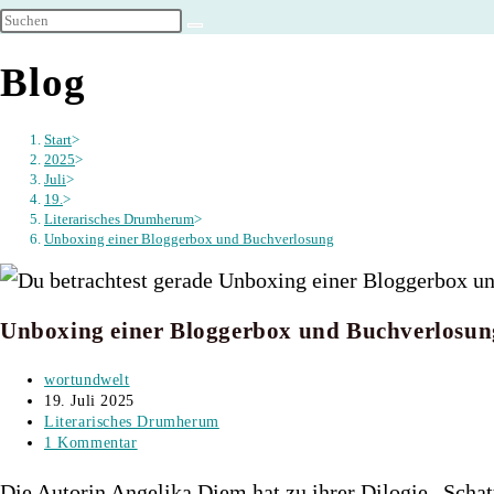
umschalten
Blog
Start
>
2025
>
Juli
>
19.
>
Literarisches Drumherum
>
Unboxing einer Bloggerbox und Buchverlosung
Unboxing einer Bloggerbox und Buchverlosun
Beitrags-
wortundwelt
Autor:
Beitrag
19. Juli 2025
veröffentlicht:
Beitrags-
Literarisches Drumherum
Kategorie:
Beitrags-
1 Kommentar
Kommentare:
Die Autorin Angelika Diem hat zu ihrer Dilogie „Scha