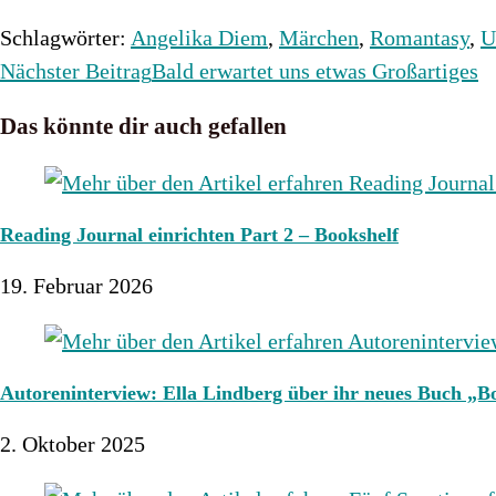
Schlagwörter
:
Angelika Diem
,
Märchen
,
Romantasy
,
U
Weitere
Nächster Beitrag
Bald erwartet uns etwas Großartiges
Artikel
Das könnte dir auch gefallen
ansehen
Reading Journal einrichten Part 2 – Bookshelf
19. Februar 2026
Autoreninterview: Ella Lindberg über ihr neues Buch „Bo
2. Oktober 2025