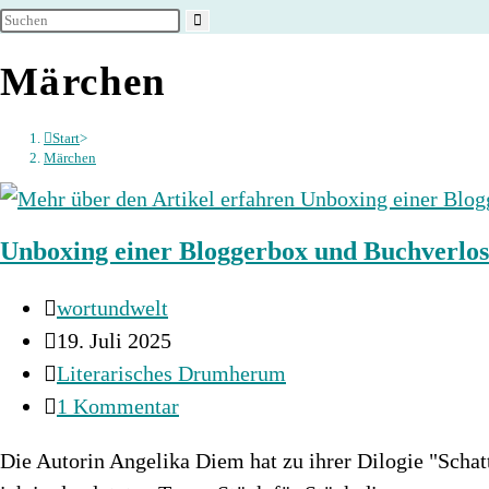
umschalten
Märchen
Start
>
Märchen
Unboxing einer Bloggerbox und Buchverlo
Beitrags-
wortundwelt
Autor:
Beitrag
19. Juli 2025
veröffentlicht:
Beitrags-
Literarisches Drumherum
Kategorie:
Beitrags-
1 Kommentar
Kommentare:
Die Autorin Angelika Diem hat zu ihrer Dilogie "Scha