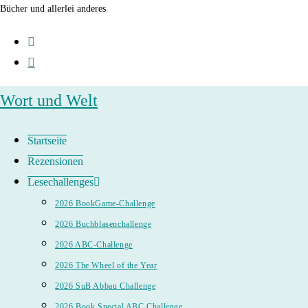
Zum
Bücher und allerlei anderes
Inhalt
springen
Wort und Welt
Startseite
Rezensionen
Lesechallenges
2026 BookGame-Challenge
2026 Buchblasenchallenge
2026 ABC-Challenge
2026 The Wheel of the Year
2026 SuB Abbau Challenge
2026 Book Special ABC Challenge