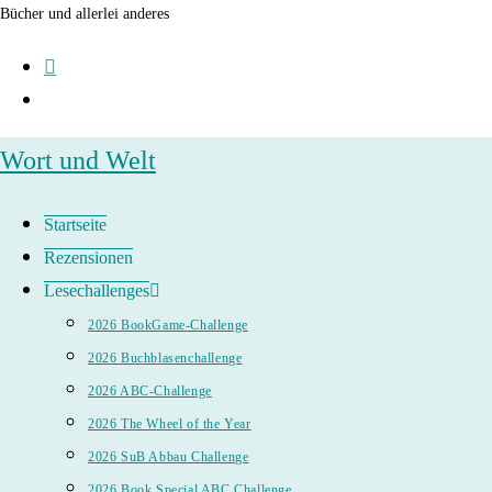
Zum
Bücher und allerlei anderes
Inhalt
springen
Wort und Welt
Startseite
Rezensionen
Lesechallenges
2026 BookGame-Challenge
2026 Buchblasenchallenge
2026 ABC-Challenge
2026 The Wheel of the Year
2026 SuB Abbau Challenge
2026 Book Special ABC Challenge