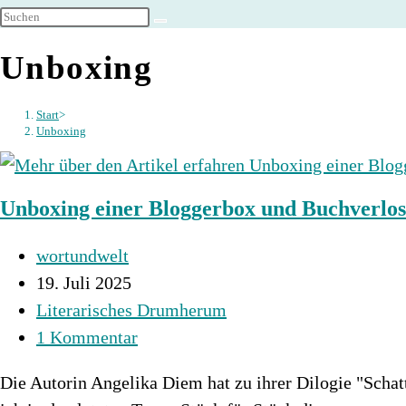
umschalten
Unboxing
Start
>
Unboxing
Unboxing einer Bloggerbox und Buchverlo
Beitrags-
wortundwelt
Autor:
Beitrag
19. Juli 2025
veröffentlicht:
Beitrags-
Literarisches Drumherum
Kategorie:
Beitrags-
1 Kommentar
Kommentare:
Die Autorin Angelika Diem hat zu ihrer Dilogie "Scha