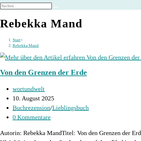
umschalten
Rebekka Mand
Start
>
Rebekka Mand
Von den Grenzen der Erde
Beitrags-
wortundwelt
Autor:
Beitrag
10. August 2025
veröffentlicht:
Beitrags-
Buchrezension
/
Lieblingsbuch
Kategorie:
Beitrags-
0 Kommentare
Kommentare:
Autorin: Rebekka MandTitel: Von den Grenzen der Erde