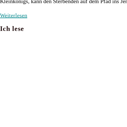
Kleinkönigs, kann den Sterbenden auf dem Pfad ins J
Von
Weiterlesen
den
Ich lese
Grenzen
der
Erde