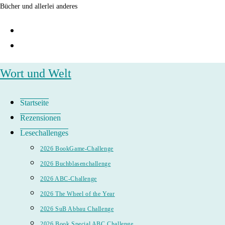
Zum
Bücher und allerlei anderes
Inhalt
springen
Wort und Welt
Startseite
Rezensionen
Lesechallenges
2026 BookGame-Challenge
2026 Buchblasenchallenge
2026 ABC-Challenge
2026 The Wheel of the Year
2026 SuB Abbau Challenge
2026 Book Special ABC Challenge