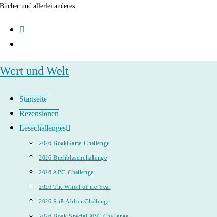
Zum
Bücher und allerlei anderes
Inhalt
springen
Wort und Welt
Startseite
Rezensionen
Lesechallenges
2026 BookGame-Challenge
2026 Buchblasenchallenge
2026 ABC-Challenge
2026 The Wheel of the Year
2026 SuB Abbau Challenge
2026 Book Special ABC Challenge