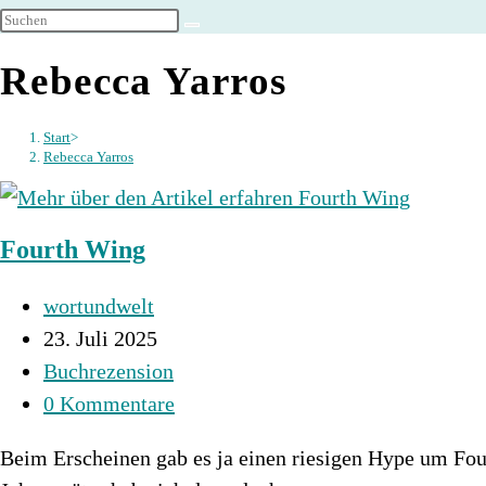
umschalten
Rebecca Yarros
Start
>
Rebecca Yarros
Fourth Wing
Beitrags-
wortundwelt
Autor:
Beitrag
23. Juli 2025
veröffentlicht:
Beitrags-
Buchrezension
Kategorie:
Beitrags-
0 Kommentare
Kommentare:
Beim Erscheinen gab es ja einen riesigen Hype um Fou