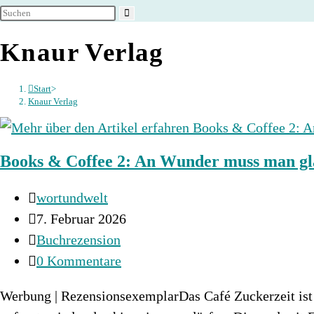
umschalten
Knaur Verlag
Start
>
Knaur Verlag
Books & Coffee 2: An Wunder muss man g
Beitrags-
wortundwelt
Autor:
Beitrag
7. Februar 2026
veröffentlicht:
Beitrags-
Buchrezension
Kategorie:
Beitrags-
0 Kommentare
Kommentare:
Werbung | RezensionsexemplarDas Café Zuckerzeit ist 