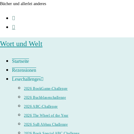
Zum
Bücher und allerlei anderes
Inhalt
springen
Wort und Welt
Startseite
Rezensionen
Lesechallenges
2026 BookGame-Challenge
2026 Buchblasenchallenge
2026 ABC-Challenge
2026 The Wheel of the Year
2026 SuB Abbau Challenge
2026 Book Special ABC Challenge