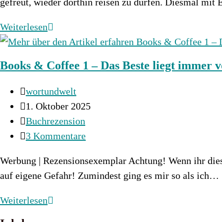
gefreut, wieder dorthin reisen zu dürfen. Diesmal mit 
Books
Weiterlesen
&
Coffee
Books & Coffee 1 – Das Beste liegt immer v
2:
An
Beitrags-
wortundwelt
Wunder
Autor:
Beitrag
1. Oktober 2025
muss
veröffentlicht:
Beitrags-
Buchrezension
man
Kategorie:
Beitrags-
3 Kommentare
glauben
Kommentare:
Werbung | Rezensionsexemplar Achtung! Wenn ihr dies
auf eigene Gefahr! Zumindest ging es mir so als ich…
Books
Weiterlesen
&