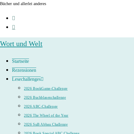
Zum
Bücher und allerlei anderes
Inhalt
springen
Wort und Welt
Startseite
Rezensionen
Lesechallenges
2026 BookGame-Challenge
2026 Buchblasenchallenge
2026 ABC-Challenge
2026 The Wheel of the Year
2026 SuB Abbau Challenge
2026 Book Special ABC Challenge