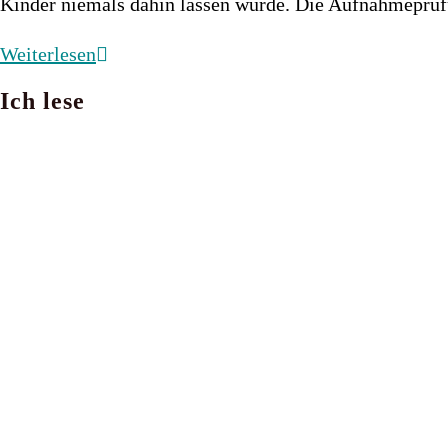
Kinder niemals dahin lassen würde. Die Aufnahmepr
The
Weiterlesen
Ordeals
Ich lese