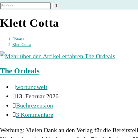
umschalten
Klett Cotta
Start
>
Klett Cotta
The Ordeals
Beitrags-
wortundwelt
Autor:
Beitrag
13. Februar 2026
veröffentlicht:
Beitrags-
Buchrezension
Kategorie:
Beitrags-
3 Kommentare
Kommentare:
Werbung: Vielen Dank an den Verlag für die Bereitstel