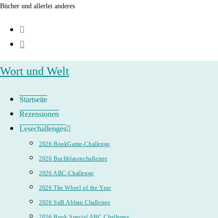
Zum
Bücher und allerlei anderes
Inhalt
springen
Wort und Welt
Startseite
Rezensionen
Lesechallenges
2026 BookGame-Challenge
2026 Buchblasenchallenge
2026 ABC-Challenge
2026 The Wheel of the Year
2026 SuB Abbau Challenge
2026 Book Special ABC Challenge