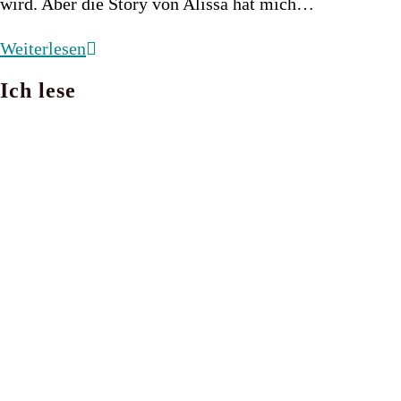
wird. Aber die Story von Alissa hat mich…
Thorn
Weiterlesen
Season
Ich lese
–
mein
Monatshighlight
im
Februar