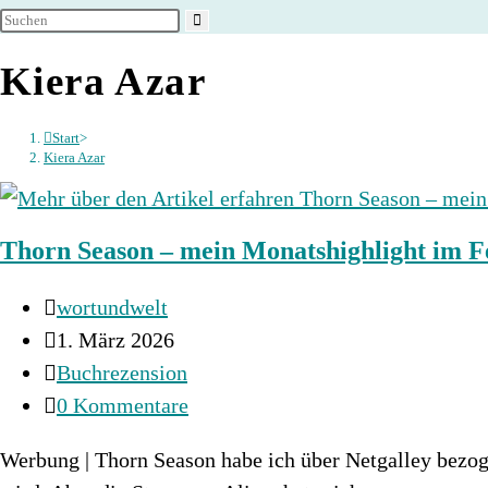
umschalten
Kiera Azar
Start
>
Kiera Azar
Thorn Season – mein Monatshighlight im 
Beitrags-
wortundwelt
Autor:
Beitrag
1. März 2026
veröffentlicht:
Beitrags-
Buchrezension
Kategorie:
Beitrags-
0 Kommentare
Kommentare:
Werbung | Thorn Season habe ich über Netgalley bezoge