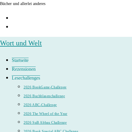
Zum
Bücher und allerlei anderes
Inhalt
springen
Wort und Welt
Startseite
Rezensionen
Lesechallenges
2026 BookGame-Challenge
2026 Buchblasenchallenge
2026 ABC-Challenge
2026 The Wheel of the Year
2026 SuB Abbau Challenge
2026 Book Special ABC Challenge