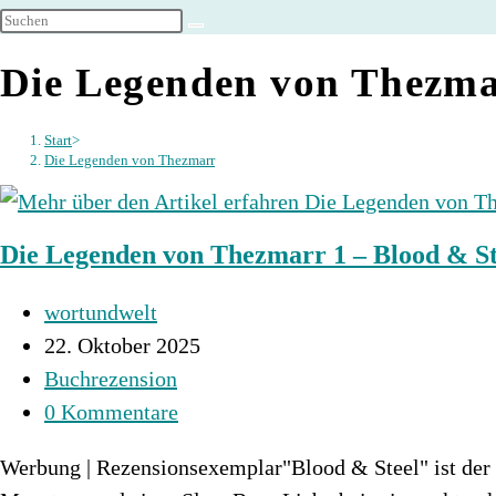
umschalten
Die Legenden von Thezm
Start
>
Die Legenden von Thezmarr
Die Legenden von Thezmarr 1 – Blood & St
Beitrags-
wortundwelt
Autor:
Beitrag
22. Oktober 2025
veröffentlicht:
Beitrags-
Buchrezension
Kategorie:
Beitrags-
0 Kommentare
Kommentare:
Werbung | Rezensionsexemplar"Blood & Steel" ist der 