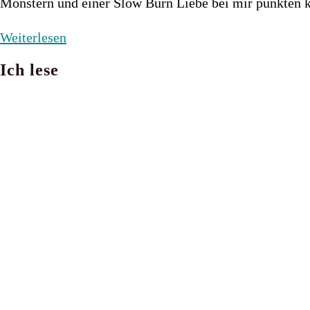
Monstern und einer Slow Burn Liebe bei mir punkten
Die
Weiterlesen
Legenden
Ich lese
von
Thezmarr
1
–
Blood
&
Steel