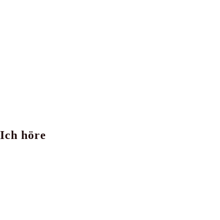
Gift
der
Schlange
Ich höre