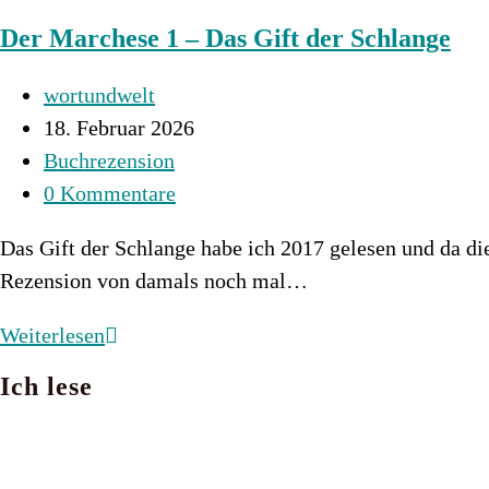
2
Der Marchese 1 – Das Gift der Schlange
–
Der
Beitrags-
wortundwelt
Schwur
Autor:
Beitrag
18. Februar 2026
der
veröffentlicht:
Beitrags-
Buchrezension
Schlange
Kategorie:
Beitrags-
0 Kommentare
Kommentare:
Das Gift der Schlange habe ich 2017 gelesen und da die
Rezension von damals noch mal…
Der
Weiterlesen
Marchese
Ich lese
1
–
Das