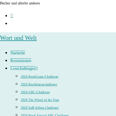
Zum
Bücher und allerlei anderes
Inhalt
springen
Wort und Welt
Startseite
Rezensionen
Lesechallenges
2026 BookGame-Challenge
2026 Buchblasenchallenge
2026 ABC-Challenge
2026 The Wheel of the Year
2026 SuB Abbau Challenge
2026 Book Special ABC Challenge