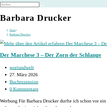
umschalten
Barbara Drucker
Start
>
Barbara Drucker
Der Marchese 3 – Der Zorn der Schlange
Beitrags-
wortundwelt
Autor:
Beitrag
27. März 2026
veröffentlicht:
Beitrags-
Buchrezension
Kategorie:
Beitrags-
0 Kommentare
Kommentare:
Werbung Für Barbara Drucker durfte ich schon vor ein 