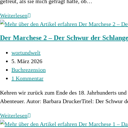
gefreut, als sie mich gefragt hatte, ob…
Der
Weiterlesen
Marchese
3
Der Marchese 2 – Der Schwur der Schlang
–
Der
Beitrags-
wortundwelt
Zorn
Autor:
Beitrag
5. März 2026
der
veröffentlicht:
Beitrags-
Buchrezension
Schlange
Kategorie:
Beitrags-
1 Kommentar
Kommentare:
Kehren wir zurück zum Ende des 18. Jahrhunderts und 
Abenteuer. Autor: Barbara DruckerTitel: Der Schwur 
Der
Weiterlesen
Marchese