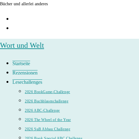
Zum
Bücher und allerlei anderes
Inhalt
springen
Wort und Welt
Startseite
Rezensionen
Lesechallenges
2026 BookGame-Challenge
2026 Buchblasenchallenge
2026 ABC-Challenge
2026 The Wheel of the Year
2026 SuB Abbau Challenge
2026 Book Special ABC Challenge