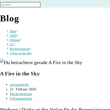
umschalten
Blog
Start
>
2026
>
Februar
>
21.
>
Buchrezension
>
A Fire in the Sky
A Fire in the Sky
Beitrags-
wortundwelt
Autor:
Beitrag
21. Februar 2026
veröffentlicht:
Beitrags-
Buchrezension
Kategorie:
Beitrags-
0 Kommentare
Kommentare:
Werbung | Danke an den Verlag für das Rezensionsexem