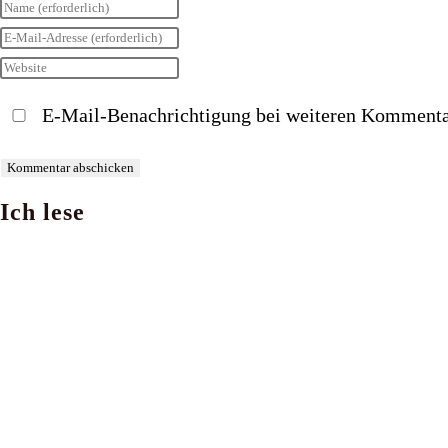
Gib
deinen
Gib
Namen
deine
Gib
oder
E-
deine
E-Mail-Benachrichtigung bei weiteren Kommenta
Benutzernamen
Mail-
Website-
zum
Adresse
URL
Kommentieren
zum
ein
Ich lese
ein
Kommentieren
(optional)
ein