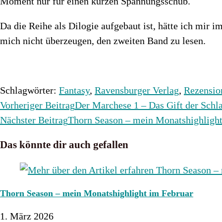
Moment nur für einen kurzen Spannungsschub.
Da die Reihe als Dilogie aufgebaut ist, hätte ich mir 
mich nicht überzeugen, den zweiten Band zu lesen.
Schlagwörter
:
Fantasy
,
Ravensburger Verlag
,
Rezensio
Weitere
Vorheriger Beitrag
Der Marchese 1 – Das Gift der Schl
Artikel
Nächster Beitrag
Thorn Season – mein Monatshighlight
ansehen
Das könnte dir auch gefallen
Thorn Season – mein Monatshighlight im Februar
1. März 2026