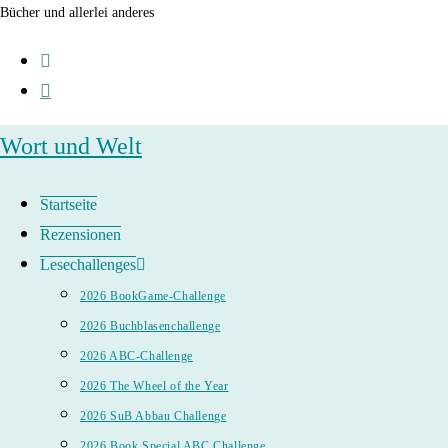
Zum
Bücher und allerlei anderes
Inhalt
springen
Wort und Welt
Startseite
Rezensionen
Lesechallenges
2026 BookGame-Challenge
2026 Buchblasenchallenge
2026 ABC-Challenge
2026 The Wheel of the Year
2026 SuB Abbau Challenge
2026 Book Special ABC Challenge