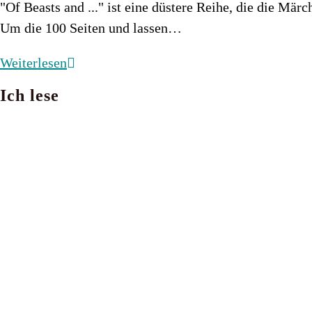
"Of Beasts and ..." ist eine düstere Reihe, die die Mä
Um die 100 Seiten und lassen…
Of
Weiterlesen
Beasts
Ich lese
and
…
düstere
Märchenadapationen