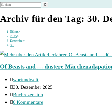
umschalten
Archiv für den Tag: 30. 
Start
>
2025
>
Dezember
>
30.
Of Beasts and … düstere Märchenadapatio
Beitrags-
wortundwelt
Autor:
Beitrag
30. Dezember 2025
veröffentlicht:
Beitrags-
Buchrezension
Kategorie:
Beitrags-
0 Kommentare
Kommentare: