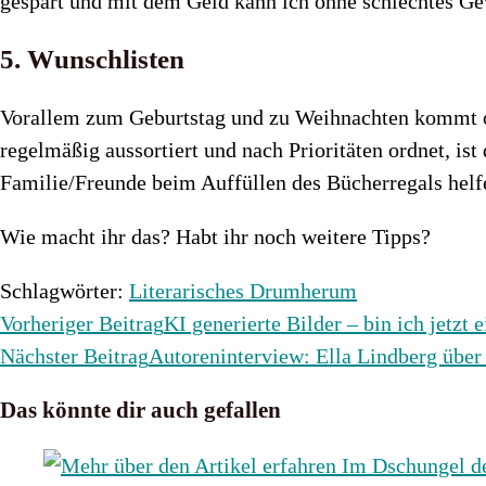
gespart und mit dem Geld kann ich ohne schlechtes Ge
5. Wunschlisten
Vorallem zum Geburtstag und zu Weihnachten kommt of
regelmäßig aussortiert und nach Prioritäten ordnet, is
Familie/Freunde beim Auffüllen des Bücherregals helf
Wie macht ihr das? Habt ihr noch weitere Tipps?
Schlagwörter
:
Literarisches Drumherum
Weitere
Vorheriger Beitrag
KI generierte Bilder – bin ich jetzt
Artikel
Nächster Beitrag
Autoreninterview: Ella Lindberg über
ansehen
Das könnte dir auch gefallen