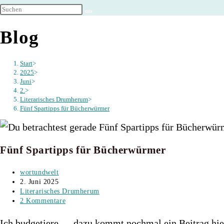
umschalten
Blog
Start
>
2025
>
Juni
>
2.
>
Literarisches Drumherum
>
Fünf Spartipps für Bücherwürmer
Fünf Spartipps für Bücherwürmer
Beitrags-
wortundwelt
Autor:
Beitrag
2. Juni 2025
veröffentlicht:
Beitrags-
Literarisches Drumherum
Kategorie:
Beitrags-
2 Kommentare
Kommentare:
Ich budgetiere … dazu kommt nochmal ein Beitrag hier