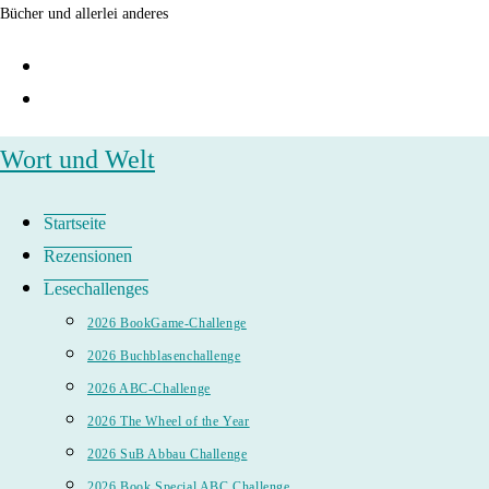
Zum
Bücher und allerlei anderes
Inhalt
springen
Wort und Welt
Startseite
Rezensionen
Lesechallenges
2026 BookGame-Challenge
2026 Buchblasenchallenge
2026 ABC-Challenge
2026 The Wheel of the Year
2026 SuB Abbau Challenge
2026 Book Special ABC Challenge