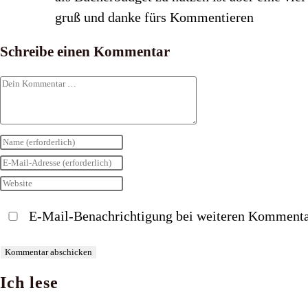
gruß und danke fürs Kommentieren
Schreibe einen Kommentar
Kommentar
Gib
deinen
Gib
Namen
deine
Gib
oder
E-
deine
E-Mail-Benachrichtigung bei weiteren Kommenta
Benutzernamen
Mail-
Website-
zum
Adresse
URL
Kommentieren
zum
ein
Ich lese
ein
Kommentieren
(optional)
ein