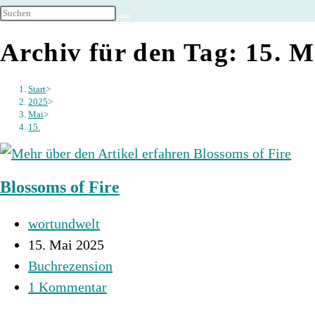
umschalten
Archiv für den Tag: 15. M
Start
>
2025
>
Mai
>
15.
Blossoms of Fire
Beitrags-
wortundwelt
Autor:
Beitrag
15. Mai 2025
veröffentlicht:
Beitrags-
Buchrezension
Kategorie:
Beitrags-
1 Kommentar
Kommentare: