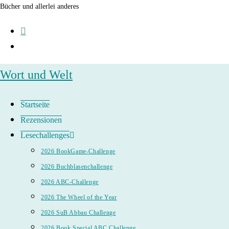
Zum
Bücher und allerlei anderes
Inhalt
springen
Wort und Welt
Startseite
Rezensionen
Lesechallenges
2026 BookGame-Challenge
2026 Buchblasenchallenge
2026 ABC-Challenge
2026 The Wheel of the Year
2026 SuB Abbau Challenge
2026 Book Special ABC Challenge