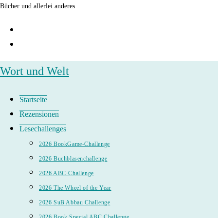
Zum
Bücher und allerlei anderes
Inhalt
springen
Wort und Welt
Startseite
Rezensionen
Lesechallenges
2026 BookGame-Challenge
2026 Buchblasenchallenge
2026 ABC-Challenge
2026 The Wheel of the Year
2026 SuB Abbau Challenge
2026 Book Special ABC Challenge