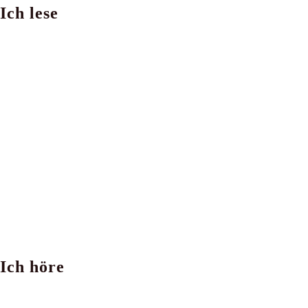
Ich lese
ein
Kommentieren
(optional)
ein
Ich höre