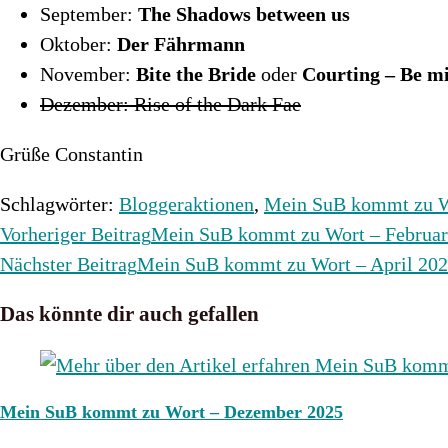
September:
The Shadows between us
Oktober:
Der Fährmann
November:
Bite the Bride
oder
Courting – Be mi
Dezember: Rise of the Dark Fae
Grüße Constantin
Schlagwörter
:
Bloggeraktionen
,
Mein SuB kommt zu 
Weitere
Vorheriger Beitrag
Mein SuB kommt zu Wort – Februar
Artikel
Nächster Beitrag
Mein SuB kommt zu Wort – April 20
ansehen
Das könnte dir auch gefallen
Mein SuB kommt zu Wort – Dezember 2025