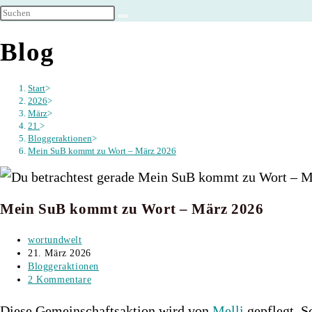
umschalten
Blog
Start
>
2026
>
März
>
21.
>
Bloggeraktionen
>
Mein SuB kommt zu Wort – März 2026
Mein SuB kommt zu Wort – März 2026
Beitrags-
wortundwelt
Autor:
Beitrag
21. März 2026
veröffentlicht:
Beitrags-
Bloggeraktionen
Kategorie:
Beitrags-
2 Kommentare
Kommentare:
Diese Gemeinschaftsaktion wird von
Melli
gepflegt. S