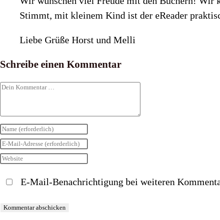
Wir wünschen viel Freude mit den Büchern! Wir k
Stimmt, mit kleinem Kind ist der eReader praktis
Liebe Grüße Horst und Melli
Schreibe einen Kommentar
Kommentar
Gib
deinen
Gib
Namen
deine
Gib
oder
E-
deine
E-Mail-Benachrichtigung bei weiteren Kommenta
Benutzernamen
Mail-
Website-
zum
Adresse
URL
Kommentieren
zum
ein