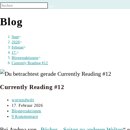
umschalten
Blog
Start
>
2026
>
Februar
>
17.
>
Bloggeraktionen
>
Currently Reading #12
Currently Reading #12
Beitrags-
wortundwelt
Autor:
Beitrag
17. Februar 2026
veröffentlicht:
Beitrags-
Bloggeraktionen
Kategorie:
Beitrags-
9 Kommentare
Kommentare:
Bei Andrea von „
Bücher – Seiten zu anderen Welten
“ 