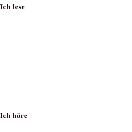
Ich lese
ein
Kommentieren
(optional)
ein
Ich höre