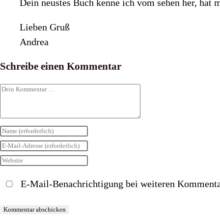
Dein neustes Buch kenne ich vom sehen her, hat 
Lieben Gruß
Andrea
Schreibe einen Kommentar
Kommentar
Gib
deinen
Gib
Namen
deine
Gib
oder
E-
deine
E-Mail-Benachrichtigung bei weiteren Kommenta
Benutzernamen
Mail-
Website-
zum
Adresse
URL
Kommentieren
zum
ein