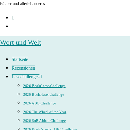
Zum
Bücher und allerlei anderes
Inhalt
springen
Wort und Welt
Startseite
Rezensionen
Lesechallenges
2026 BookGame-Challenge
2026 Buchblasenchallenge
2026 ABC-Challenge
2026 The Wheel of the Year
2026 SuB Abbau Challenge
2026 Book Special ABC Challenge