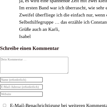
ja, es wird eine spannende Zeit mit zwei klei
Im ersten Band war ich überrascht, wie sehr 
Zweifel überfliege ich die einfach nur, wenn 
Selbsthilfegruppe … das erzähle ich Constant
Grüße auch an Karli,
Isabel
Schreibe einen Kommentar
Kommentar
Gib
deinen
Gib
Namen
deine
Gib
oder
E-
deine
E-Mail-Benachrichtigung bei weiteren Kommenta