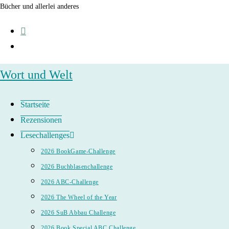
Zum
Bücher und allerlei anderes
Inhalt
springen
Wort und Welt
Startseite
Rezensionen
Lesechallenges
2026 BookGame-Challenge
2026 Buchblasenchallenge
2026 ABC-Challenge
2026 The Wheel of the Year
2026 SuB Abbau Challenge
2026 Book Special ABC Challenge