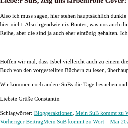
Liebe:r SuB, zeig uns farbenfrohe Cover!
Also ich muss sagen, hier stehen hauptsächlich dunkle
hier nicht. Also irgendwie nix Buntes, was uns auch die
Reihe, aber die sind ja auch eher eintönig gehalten. I
Hoffen wir mal, dass Isbel vielleicht auch zu einem d
Buch von den vorgestellten Büchern zu lesen, überhaup
Wir kommen euch andere SuBs die Tage besuchen und i
Liebste Grüße Constantin
Schlagwörter
:
Bloggeraktionen
,
Mein SuB kommt zu 
Weitere
Vorheriger Beitrag
Mein SuB kommt zu Wort – Mai 20