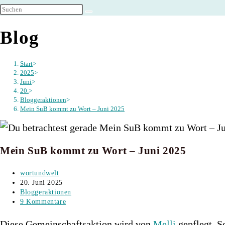
umschalten
Blog
Start
>
2025
>
Juni
>
20.
>
Bloggeraktionen
>
Mein SuB kommt zu Wort – Juni 2025
Mein SuB kommt zu Wort – Juni 2025
Beitrags-
wortundwelt
Autor:
Beitrag
20. Juni 2025
veröffentlicht:
Beitrags-
Bloggeraktionen
Kategorie:
Beitrags-
9 Kommentare
Kommentare:
Diese Gemeinschaftsaktion wird von
Melli
gepflegt. S