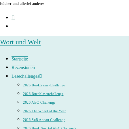
Zum
Bücher und allerlei anderes
Inhalt
springen
Wort und Welt
Startseite
Rezensionen
Lesechallenges
2026 BookGame-Challenge
2026 Buchblasenchallenge
2026 ABC-Challenge
2026 The Wheel of the Year
2026 SuB Abbau Challenge
2026 Book Special ABC Challenge